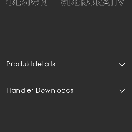
#DESIGN
#DEKORATIV
Produktdetails
Händler Downloads