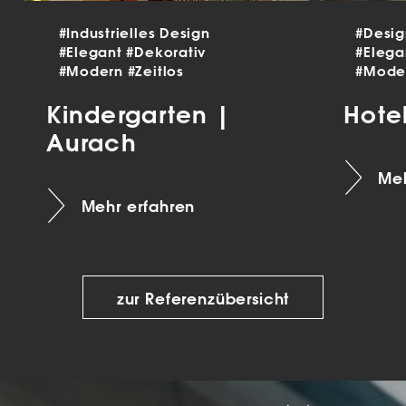
#Industrielles Design
#Desi
#Elegant
#Dekorativ
#Eleg
#Modern
#Zeitlos
#Mode
Kindergarten |
Hote
Aurach
Meh
Mehr erfahren
zur Referenzübersicht