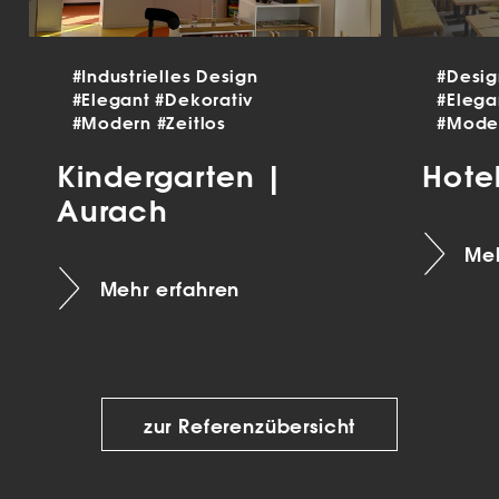
#Industrielles Design
#Desi
#Elegant
#Dekorativ
#Eleg
#Modern
#Zeitlos
#Mode
Kindergarten |
Hote
Aurach
Meh
Mehr erfahren
zur Referenzübersicht