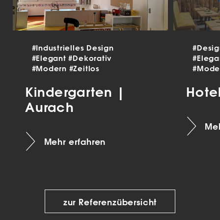
#Industrielles Design
#Desi
#Elegant
#Dekorativ
#Eleg
#Modern
#Zeitlos
#Mode
Kindergarten |
Hote
Aurach
Meh
Mehr erfahren
zur Referenzübersicht