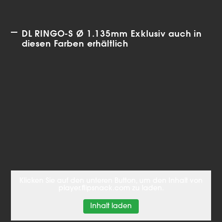
DL RINGO-S Ø 1.135mm Exklusiv auch in
diesen Farben erhältlich
Klicken Sie auf den unteren Button, um den Inhalt von
player.flipsnack.com zu laden.
Inhalt laden