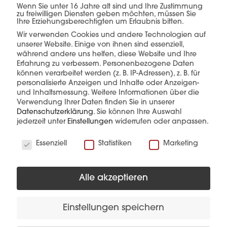
Verkauf –
alles aus
Wenn Sie unter 16 Jahre alt sind und Ihre Zustimmung
zu freiwilligen Diensten geben möchten, müssen Sie
einer Hand.
Ihre Erziehungsberechtigten um Erlaubnis bitten.
Wir verwenden Cookies und andere Technologien auf
unserer Website. Einige von ihnen sind essenziell,
während andere uns helfen, diese Website und Ihre
Erfahrung zu verbessern.
Personenbezogene Daten
mehr erfahren
können verarbeitet werden (z. B. IP-Adressen), z. B. für
personalisierte Anzeigen und Inhalte oder Anzeigen-
und Inhaltsmessung.
Weitere Informationen über die
Verwendung Ihrer Daten finden Sie in unserer
Datenschutzerklärung
.
Sie können Ihre Auswahl
jederzeit unter
Einstellungen
widerrufen oder anpassen.
Wir verwenden Cookies
Essenziell
Statistiken
Marketing
Diese Produkte könnten Sie auch
interessieren
Alle akzeptieren
Einstellungen speichern