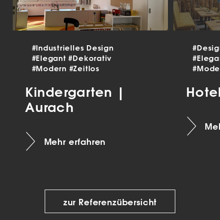
#Industrielles Design
#Desi
#Elegant
#Dekorativ
#Eleg
#Modern
#Zeitlos
#Mode
Kindergarten |
Hote
Aurach
Meh
Mehr erfahren
zur Referenzübersicht