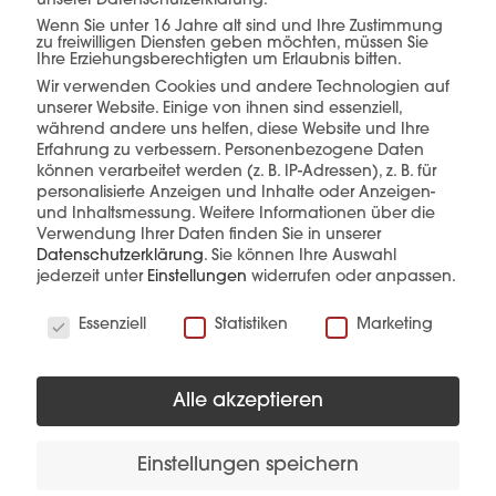
Verkauf –
alles aus
unserer Datenschutzerklärung.
Wenn Sie unter 16 Jahre alt sind und Ihre Zustimmung
einer Hand.
zu freiwilligen Diensten geben möchten, müssen Sie
Ihre Erziehungsberechtigten um Erlaubnis bitten.
Wir verwenden Cookies und andere Technologien auf
unserer Website. Einige von ihnen sind essenziell,
während andere uns helfen, diese Website und Ihre
Erfahrung zu verbessern.
Personenbezogene Daten
mehr erfahren
können verarbeitet werden (z. B. IP-Adressen), z. B. für
personalisierte Anzeigen und Inhalte oder Anzeigen-
und Inhaltsmessung.
Weitere Informationen über die
Verwendung Ihrer Daten finden Sie in unserer
Datenschutzerklärung
.
Sie können Ihre Auswahl
jederzeit unter
Einstellungen
widerrufen oder anpassen.
Wir verwenden Cookies
Essenziell
Statistiken
Marketing
Diese Produkte könnten Sie auch
interessieren
Alle akzeptieren
Einstellungen speichern