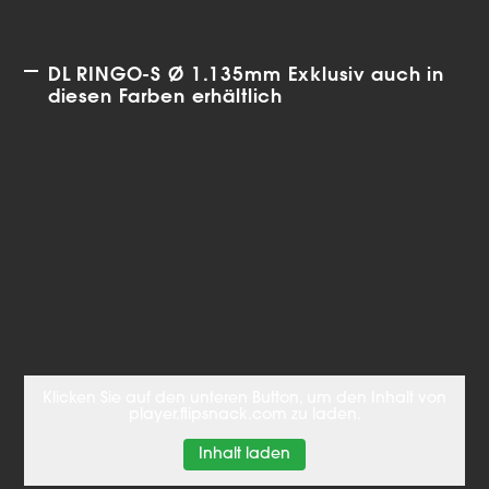
DL RINGO-S Ø 1.135mm Exklusiv auch in
diesen Farben erhältlich
Klicken Sie auf den unteren Button, um den Inhalt von
player.flipsnack.com zu laden.
Inhalt laden