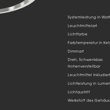
Auße
LED
Systemleistung in Wat
Schi
Leuchtmittelart
Einb
Lichtfarbe
Zube
Farbtemperatur in Kel
Dimmart
Dreh, Schwenkbar,
Hohenverstellbar
Leuchtmittel inkludier
Lichtleistung in Lume
Lichtaustritt
Werkstoff des Gehäus