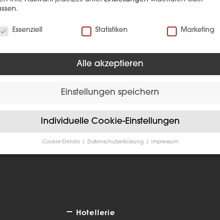
ssen.
verwenden Cookies
Essenziell
Statistiken
Marketing
Alle akzeptieren
EFERENZ
Einstellungen speichern
Individuelle Cookie-Einstellungen
Cookie-Details
Datenschutzerklärung
Impressum
Datenschutzeinstellungen
Sie unter 16 Jahre alt sind und Ihre Zustimmung zu freiwilligen
sten geben möchten, müssen Sie Ihre Erziehungsberechtigten um
bnis bitten.
verwenden Cookies und andere Technologien auf unserer Website
e von ihnen sind essenziell, während andere uns helfen, diese We
Hotellerie
hre Erfahrung zu verbessern.
Personenbezogene Daten können