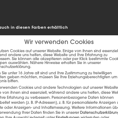
uch in diesen Farben erhältlich
Wir verwenden Cookies
utzen Cookies auf unserer Website. Einige von ihnen sind essenziell
nd andere uns helfen, diese Website und Ihre Erfahrung zu
ssern. Sie können alle akzeptieren oder per Klick bestimmte Coo
pen auswählen. Nähere Hinweise erhalten Sie in unserer
nschutzerklärung.
Sie unter 16 Jahre alt sind und Ihre Zustimmung zu freiwilligen
sten geben möchten, müssen Sie Ihre Erziehungsberechtigten um
bnis bitten.
verwenden Cookies und andere Technologien auf unserer Website
e von ihnen sind essenziell, während andere uns helfen, diese We
hre Erfahrung zu verbessern.
Personenbezogene Daten können
ie auf den unteren Button, um den Inhalt von player.flipsnack.com
beitet werden (z. B. IP-Adressen), z. B. für personalisierte Anzeigen
lte oder Anzeigen- und Inhaltsmessung.
Weitere Informationen üb
Inhalt laden
erwendung Ihrer Daten finden Sie in unserer
Datenschutzerklärun
n Ihre Auswahl jederzeit unter
Einstellungen
widerrufen oder