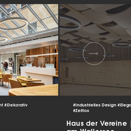
 und
er
g
.
nen
len.
Zurück
Statistiken
nt
#Dekorativ
#Industrielles Design
#Eleg
#Zeitlos
ns zu
Haus der Vereine