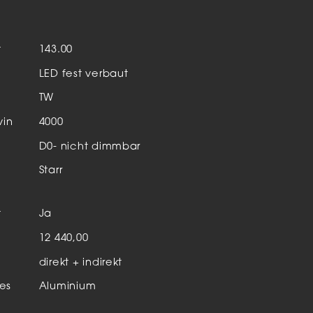
Aktuelles & Events
nleuchten
t
143.00
enensysteme
LED fest verbaut
auleuchten
TW
hör
vin
4000
D0- nicht dimmbar
Starr
t
Ja
n
12 440,00
direkt + indirekt
es
Aluminium