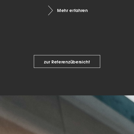
keting (1)
Mehr erfahren
eting-Cookies werden von Drittanbietern oder Publishern verwendet, um
onalisierte Werbung anzuzeigen. Sie tun dies, indem sie Besucher über Web
eg verfolgen.
Cookie-Informationen anzeigen
Datenschutzerklärung
Imp
zur Referenzübersicht