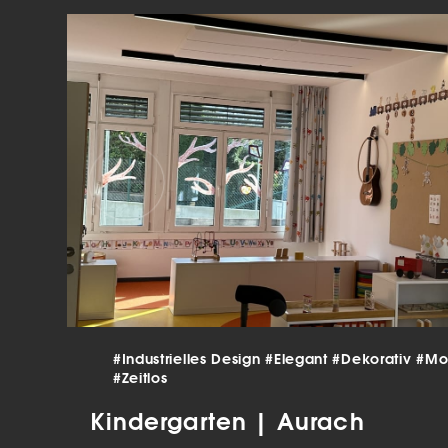
verar
Inha
die V
Hier 
Ihre 
Info
Al
Ei
Daten
Ess
Esse
einw
Sta
#Industrielles Design
#Elegant
#Dekorativ
#Mo
#Zeitlos
Stat
vers
Kindergarten | Aurach