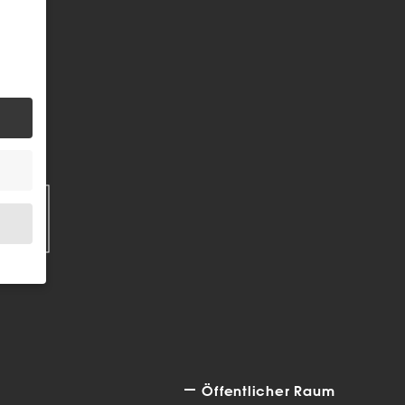
EN
.
bsite
Öffentlicher Raum