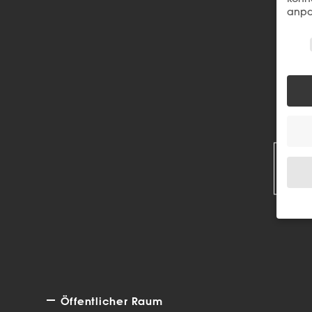
anpa
Wir 
R
Wenn 
Dien
Erlau
Wir 
Einig
Öffentlicher Raum
und I