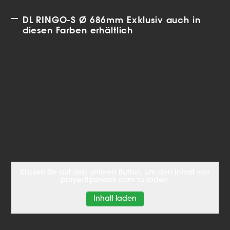
DL RINGO-S Ø 686mm Exklusiv auch in
diesen Farben erhältlich
Klicken Sie auf den unteren Button, um den Inhalt von
player.flipsnack.com zu laden.
Inhalt laden