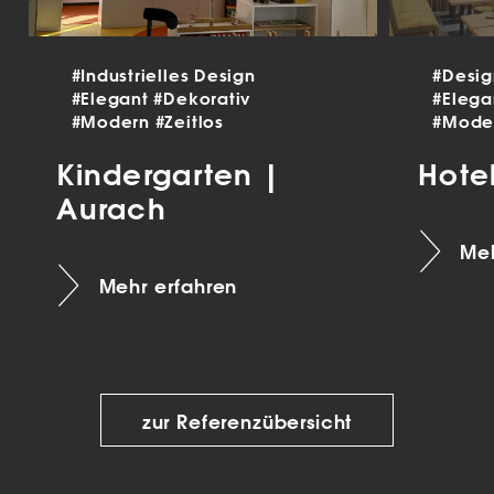
#Industrielles Design
#Desi
#Elegant
#Dekorativ
#Eleg
#Modern
#Zeitlos
#Mode
Kindergarten |
Hote
Aurach
Meh
Mehr erfahren
zur Referenzübersicht