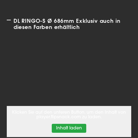
DL RINGO-S Ø 686mm Exklusiv auch in
diesen Farben erhältlich
Klicken Sie auf den unteren Button, um den Inhalt von
player.flipsnack.com zu laden.
Inhalt laden