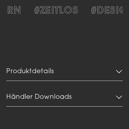
ERN
#ZEITLOS
#DESIG
Produktdetails
Händler Downloads