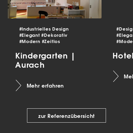
#Industrielles Design
#Desi
#Elegant
#Dekorativ
#Eleg
#Modern
#Zeitlos
#Mode
Kindergarten |
Hote
Aurach
Meh
Mehr erfahren
zur Referenzübersicht