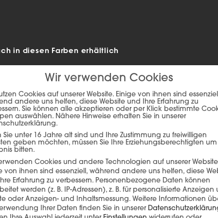
h in diesen Farben erhältlich
Wir verwenden Cookies
utzen Cookies auf unserer Website. Einige von ihnen sind essenziell
nd andere uns helfen, diese Website und Ihre Erfahrung zu
ssern. Sie können alle akzeptieren oder per Klick bestimmte Coo
pen auswählen. Nähere Hinweise erhalten Sie in unserer
nschutzerklärung.
Sie unter 16 Jahre alt sind und Ihre Zustimmung zu freiwilligen
sten geben möchten, müssen Sie Ihre Erziehungsberechtigten um
bnis bitten.
verwenden Cookies und andere Technologien auf unserer Website
e von ihnen sind essenziell, während andere uns helfen, diese We
hre Erfahrung zu verbessern.
Personenbezogene Daten können
ie auf den unteren Button, um den Inhalt von player.flipsnack.com
beitet werden (z. B. IP-Adressen), z. B. für personalisierte Anzeigen
lte oder Anzeigen- und Inhaltsmessung.
Weitere Informationen üb
Inhalt laden
erwendung Ihrer Daten finden Sie in unserer
Datenschutzerklärun
n Ihre Auswahl jederzeit unter
Einstellungen
widerrufen oder