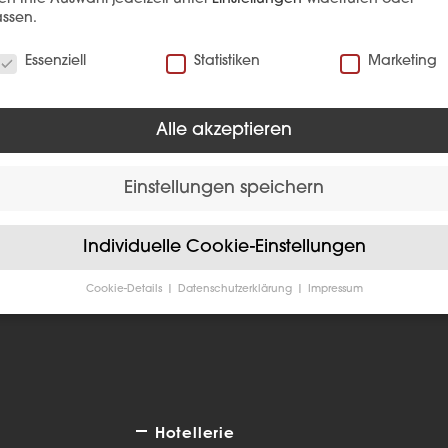
ssen.
verwenden Cookies
Essenziell
Statistiken
Marketing
Alle akzeptieren
EFERENZ
Einstellungen speichern
Individuelle Cookie-Einstellungen
Cookie-Details
Datenschutzerklärung
Impressum
Datenschutzeinstellungen
Sie unter 16 Jahre alt sind und Ihre Zustimmung zu freiwilligen
sten geben möchten, müssen Sie Ihre Erziehungsberechtigten um
bnis bitten.
verwenden Cookies und andere Technologien auf unserer Website
e von ihnen sind essenziell, während andere uns helfen, diese We
Hotellerie
hre Erfahrung zu verbessern.
Personenbezogene Daten können