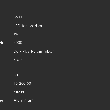
Aktuelles & Events
nleuchten
t
36.00
enensysteme
LED fest verbaut
auleuchten
TW
hör
vin
4000
D6 - PUSH-L dimmbar
Starr
t
Ja
n
13 200,00
direkt
es
Aluminium