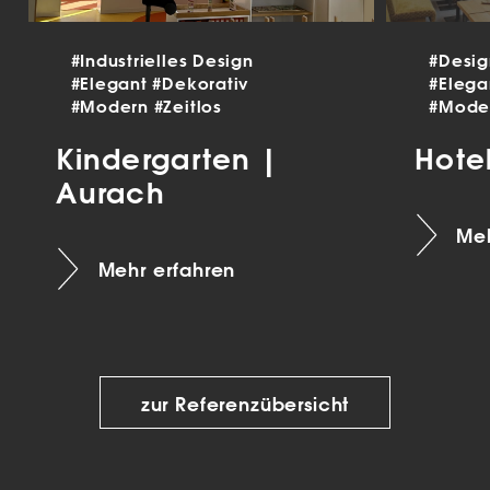
#Industrielles Design
#Desi
#Elegant
#Dekorativ
#Eleg
#Modern
#Zeitlos
#Mode
Kindergarten |
Hote
Aurach
Meh
Mehr erfahren
zur Referenzübersicht