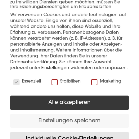
einer Hand.
zu freiwilligen Diensten geben möchten, müssen Sie
Ihre Erziehungsberechtigten um Erlaubnis bitten.
Wir verwenden Cookies und andere Technologien auf
unserer Website. Einige von ihnen sind essenziell,
während andere uns helfen, diese Website und Ihre
mehr erfahren
Erfahrung zu verbessern.
Personenbezogene Daten
können verarbeitet werden (z. B. IP-Adressen), z. B. für
personalisierte Anzeigen und Inhalte oder Anzeigen-
und Inhaltsmessung.
Weitere Informationen über die
Verwendung Ihrer Daten finden Sie in unserer
Datenschutzerklärung
.
Sie können Ihre Auswahl
jederzeit unter
Einstellungen
widerrufen oder anpassen.
Wir verwenden Cookies
Essenziell
Statistiken
Marketing
Diese Produkte könnten Sie auch
interessieren
Alle akzeptieren
Einstellungen speichern
Individuelle Cookie-Einstellungen