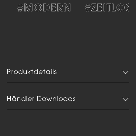
S
#MODERN
#ZEITLOS
Produktdetails
Händler Downloads