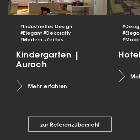
#Industrielles Design
#Desi
#Elegant
#Dekorativ
#Eleg
#Modern
#Zeitlos
#Mode
Kindergarten |
Hote
Aurach
Meh
Mehr erfahren
zur Referenzübersicht