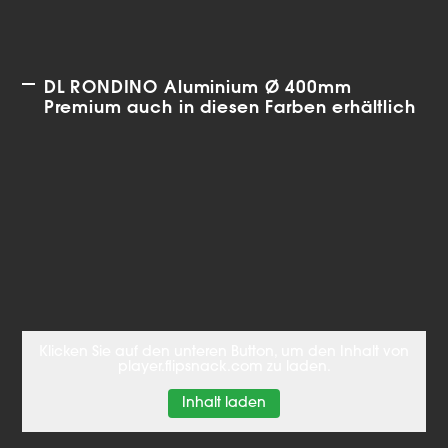
DL RONDINO Aluminium Ø 400mm
Premium auch in diesen Farben erhältlich
Klicken Sie auf den unteren Button, um den Inhalt von
player.flipsnack.com zu laden.
Inhalt laden