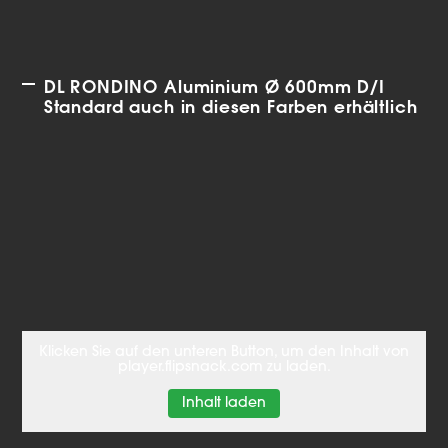
DL RONDINO Aluminium Ø 600mm D/I
Standard auch in diesen Farben erhältlich
Klicken Sie auf den unteren Button, um den Inhalt von
player.flipsnack.com zu laden.
Inhalt laden