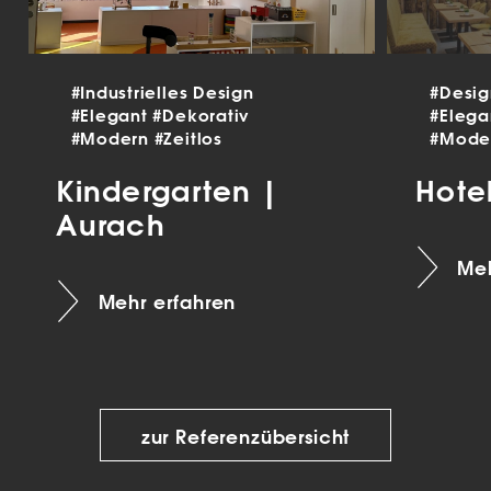
#Industrielles Design
#Desi
#Elegant
#Dekorativ
#Eleg
#Modern
#Zeitlos
#Mode
Kindergarten |
Hote
Aurach
Meh
Mehr erfahren
zur Referenzübersicht