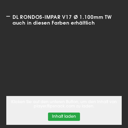
DL RONDOS-IMPAR V17 Ø 1.100mm TW
auch in diesen Farben erhältlich
Klicken Sie auf den unteren Button, um den Inhalt von
player.flipsnack.com zu laden.
Inhalt laden