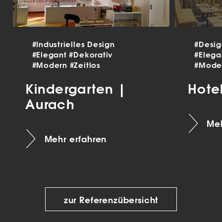
#Industrielles Design
#Desi
#Elegant
#Dekorativ
#Eleg
#Modern
#Zeitlos
#Mode
Kindergarten |
Hote
Aurach
Meh
Mehr erfahren
zur Referenzübersicht