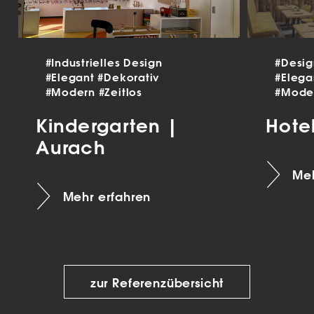
#Industrielles Design
#Desi
#Elegant
#Dekorativ
#Eleg
#Modern
#Zeitlos
#Mode
Kindergarten |
Hote
Aurach
Meh
Mehr erfahren
zur Referenzübersicht