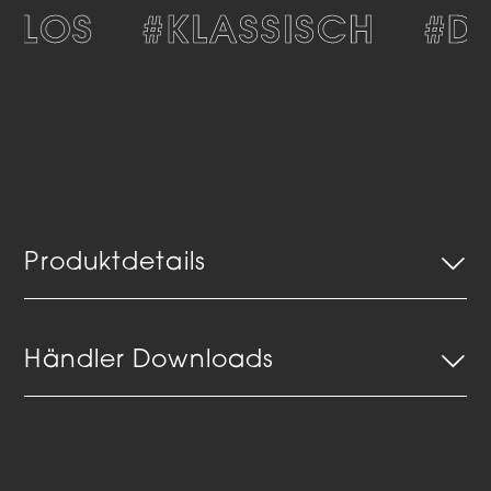
TLOS
#KLASSISCH
#DE
Produktdetails
Händler Downloads