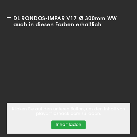
DL RONDOS-IMPAR V17 Ø 300mm WW
auch in diesen Farben erhältlich
Klicken Sie auf den unteren Button, um den Inhalt von
player.flipsnack.com zu laden.
Inhalt laden