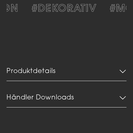
GN
#DEKORATIV
#MO
Produktdetails
Händler Downloads