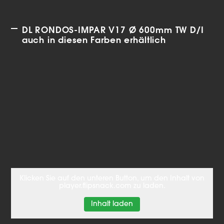
DL RONDOS-IMPAR V17 Ø 600mm TW D/I
auch in diesen Farben erhältlich
Klicken Sie auf den unteren Button, um den Inhalt von
player.flipsnack.com zu laden.
Inhalt laden