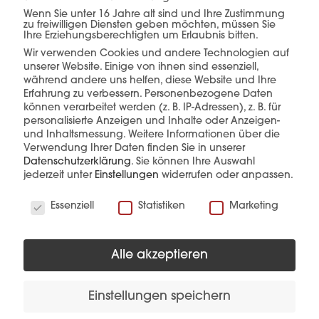
Wenn Sie unter 16 Jahre alt sind und Ihre Zustimmung
einer Hand.
zu freiwilligen Diensten geben möchten, müssen Sie
Ihre Erziehungsberechtigten um Erlaubnis bitten.
Wir verwenden Cookies und andere Technologien auf
unserer Website. Einige von ihnen sind essenziell,
während andere uns helfen, diese Website und Ihre
mehr erfahren
Erfahrung zu verbessern.
Personenbezogene Daten
können verarbeitet werden (z. B. IP-Adressen), z. B. für
personalisierte Anzeigen und Inhalte oder Anzeigen-
und Inhaltsmessung.
Weitere Informationen über die
Verwendung Ihrer Daten finden Sie in unserer
Datenschutzerklärung
.
Sie können Ihre Auswahl
jederzeit unter
Einstellungen
widerrufen oder anpassen.
Wir verwenden Cookies
Essenziell
Statistiken
Marketing
Diese Produkte könnten Sie auch
interessieren
Alle akzeptieren
Einstellungen speichern