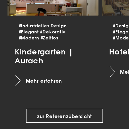
#Industrielles Design
#Desi
#Elegant
#Dekorativ
#Eleg
#Modern
#Zeitlos
#Mode
Kindergarten |
Hote
Aurach
Meh
Mehr erfahren
zur Referenzübersicht