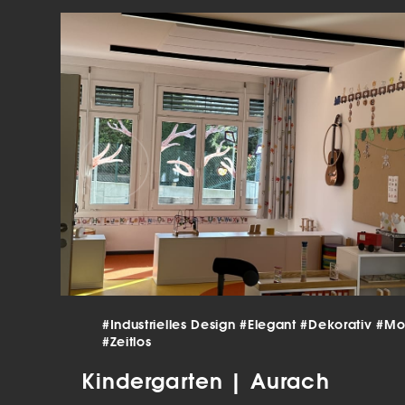
verar
Inha
die V
Hier 
Ihre 
Info
Al
Ei
Daten
Ess
Esse
einw
Sta
#Industrielles Design
#Elegant
#Dekorativ
#Mo
#Zeitlos
Stat
vers
Kindergarten | Aurach