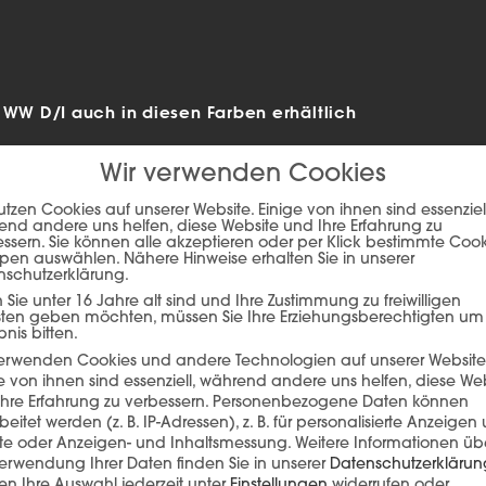
W D/I auch in diesen Farben erhältlich
Wir verwenden Cookies
utzen Cookies auf unserer Website. Einige von ihnen sind essenziell
nd andere uns helfen, diese Website und Ihre Erfahrung zu
ssern. Sie können alle akzeptieren oder per Klick bestimmte Coo
pen auswählen. Nähere Hinweise erhalten Sie in unserer
nschutzerklärung.
Sie unter 16 Jahre alt sind und Ihre Zustimmung zu freiwilligen
sten geben möchten, müssen Sie Ihre Erziehungsberechtigten um
bnis bitten.
verwenden Cookies und andere Technologien auf unserer Website
e von ihnen sind essenziell, während andere uns helfen, diese We
hre Erfahrung zu verbessern.
Personenbezogene Daten können
ie auf den unteren Button, um den Inhalt von player.flipsnack.com
beitet werden (z. B. IP-Adressen), z. B. für personalisierte Anzeigen
lte oder Anzeigen- und Inhaltsmessung.
Weitere Informationen üb
Inhalt laden
erwendung Ihrer Daten finden Sie in unserer
Datenschutzerklärun
n Ihre Auswahl jederzeit unter
Einstellungen
widerrufen oder