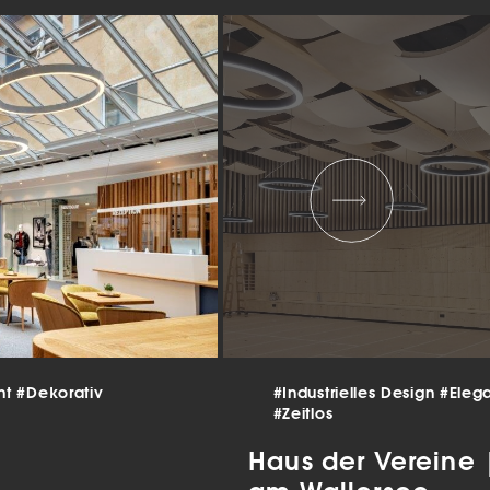
 und
er
g
.
nen
len.
Zurück
Statistiken
nt
#Dekorativ
#Industrielles Design
#Eleg
#Zeitlos
ns zu
Haus der Vereine