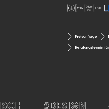
Preisanfrage
Beratungstermin fü
CH
#DESIGN
#D