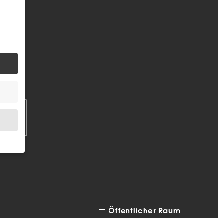
EN
.
bsite
Öffentlicher Raum