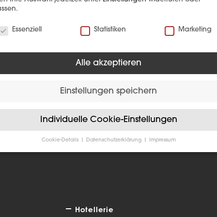
ssen.
verwenden Cookies
Essenziell
Statistiken
Marketing
Alle akzeptieren
EFERENZ
Einstellungen speichern
Individuelle Cookie-Einstellungen
Cookie-Details
Datenschutzerklärung
Impressum
Datenschutzeinstellungen
Sie unter 16 Jahre alt sind und Ihre Zustimmung zu freiwilligen
sten geben möchten, müssen Sie Ihre Erziehungsberechtigten um
bnis bitten.
verwenden Cookies und andere Technologien auf unserer Website
e von ihnen sind essenziell, während andere uns helfen, diese We
Hotellerie
hre Erfahrung zu verbessern.
Personenbezogene Daten können