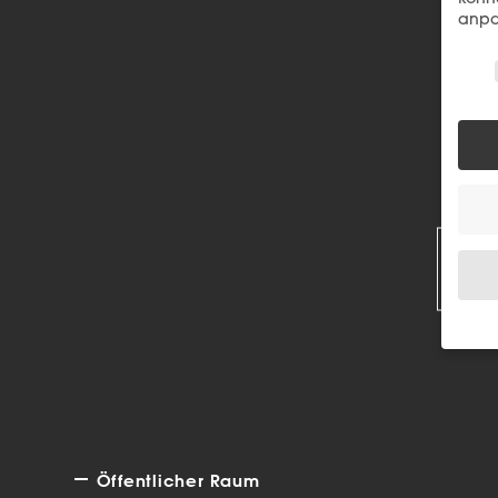
anpa
Wir 
R
Wenn 
Dien
Erlau
Wir 
Einig
Öffentlicher Raum
und I