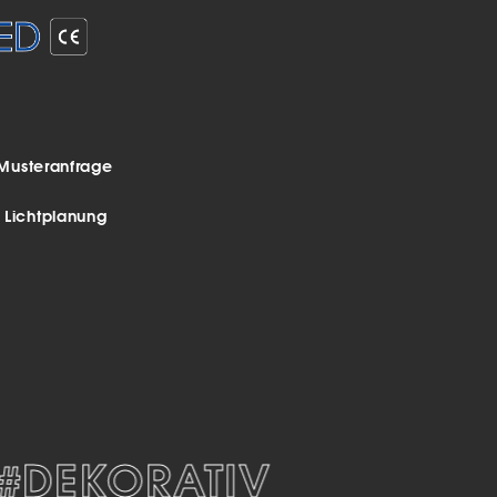
Musteranfrage
r Lichtplanung
EKORATIV
#MODE