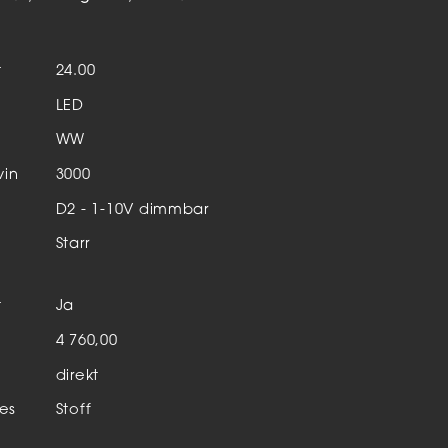
Aktuelles & Events
nleuchten
t
24.00
enensysteme
LED
auleuchten
WW
hör
vin
3000
D2 - 1-10V dimmbar
Starr
t
Ja
n
4 760,00
direkt
es
Stoff