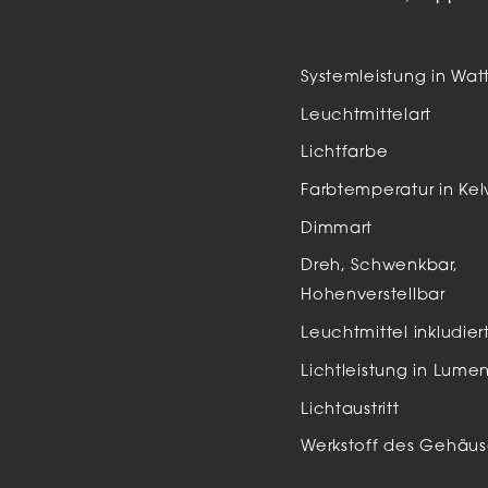
Auße
LED
Systemleistung in Wat
Schi
Leuchtmittelart
Einb
Lichtfarbe
Zube
Farbtemperatur in Kel
Dimmart
Dreh, Schwenkbar,
Hohenverstellbar
Leuchtmittel inkludier
Lichtleistung in Lume
Lichtaustritt
Werkstoff des Gehäus