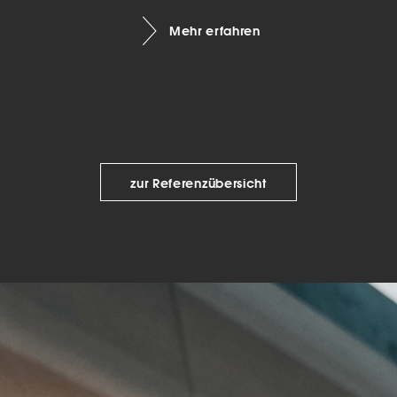
keting (1)
Mehr erfahren
eting-Cookies werden von Drittanbietern oder Publishern verwendet, um
onalisierte Werbung anzuzeigen. Sie tun dies, indem sie Besucher über Web
eg verfolgen.
Cookie-Informationen anzeigen
Datenschutzerklärung
Imp
zur Referenzübersicht