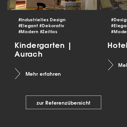
#Industrielles Design
#Desi
#Elegant
#Dekorativ
#Eleg
#Modern
#Zeitlos
#Mode
Kindergarten |
Hote
Aurach
Meh
Mehr erfahren
zur Referenzübersicht