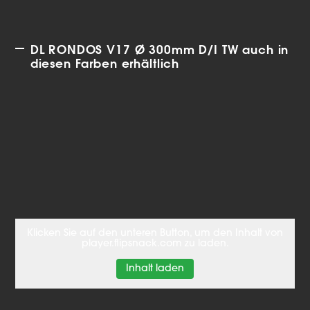
DL RONDOS V17 Ø 300mm D/I TW auch in
diesen Farben erhältlich
Klicken Sie auf den unteren Button, um den Inhalt von
player.flipsnack.com zu laden.
Inhalt laden