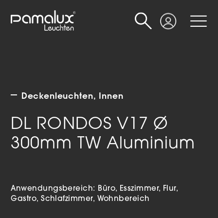
Suche
Login
Deckenleuchten
Innen
DL RONDOS V17 Ø
300mm TW Aluminium
Anwendungsbereich:
Büro
Esszimmer
Flur
Gastro
Schlafzimmer
Wohnbereich