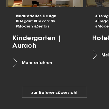
#Industrielles Design
#Desi
#Elegant
#Dekorativ
#Eleg
#Modern
#Zeitlos
#Mode
Kindergarten |
Hote
Aurach
Meh
Mehr erfahren
zur Referenzübersicht