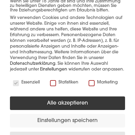
einer Hand.
Wenn Sie unter 16 Jahre alt sind und Ihre Zustimmung
zu freiwilligen Diensten geben möchten, müssen Sie
Ihre Erziehungsberechtigten um Erlaubnis bitten.
Wir verwenden Cookies und andere Technologien auf
unserer Website. Einige von ihnen sind essenziell,
während andere uns helfen, diese Website und Ihre
mehr erfahren
Erfahrung zu verbessern.
Personenbezogene Daten
können verarbeitet werden (z. B. IP-Adressen), z. B. für
personalisierte Anzeigen und Inhalte oder Anzeigen-
und Inhaltsmessung.
Weitere Informationen über die
Verwendung Ihrer Daten finden Sie in unserer
Datenschutzerklärung
.
Sie können Ihre Auswahl
jederzeit unter
Einstellungen
widerrufen oder anpassen.
Wir verwenden Cookies
Diese Produkte könnten Sie auch
Essenziell
Statistiken
Marketing
interessieren
Alle akzeptieren
Einstellungen speichern