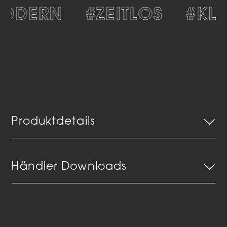
ODERN
#ZEITLOS
#KLA
Produktdetails
Händler Downloads