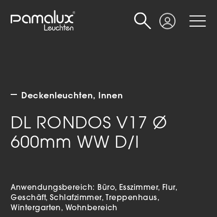
Suche
Login
Deckenleuchten
Innen
DL RONDOS V17 Ø
600mm WW D/I
Anwendungsbereich:
Büro
Esszimmer
Flur
Geschäft
Schlafzimmer
Treppenhaus
Wintergarten
Wohnbereich