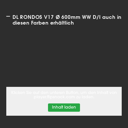
DL RONDOS V17 Ø 600mm WW D/I auch in
diesen Farben erhältlich
Klicken Sie auf den unteren Button, um den Inhalt von
player.flipsnack.com zu laden.
Inhalt laden