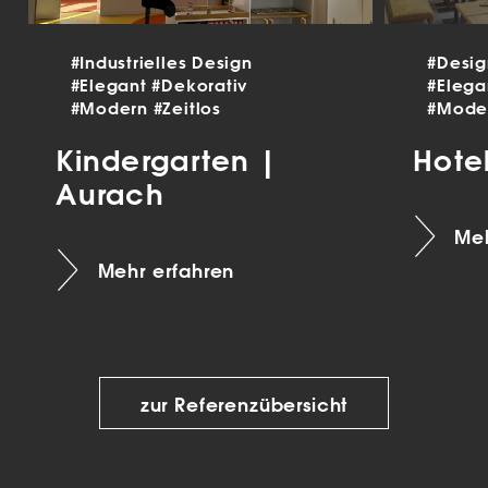
#Industrielles Design
#Desi
#Elegant
#Dekorativ
#Eleg
#Modern
#Zeitlos
#Mode
Kindergarten |
Hote
Aurach
Meh
Mehr erfahren
zur Referenzübersicht