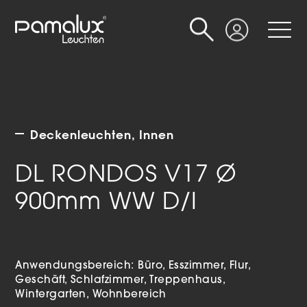
Suche
Login
Deckenleuchten
Innen
DL RONDOS V17 Ø
900mm WW D/I
Anwendungsbereich:
Büro
Esszimmer
Flur
Geschäft
Schlafzimmer
Treppenhaus
Wintergarten
Wohnbereich