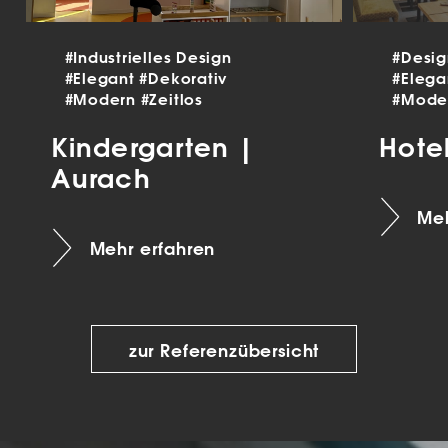
#Industrielles Design
#Desi
#Elegant
#Dekorativ
#Eleg
#Modern
#Zeitlos
#Mode
Kindergarten |
Hote
Aurach
Meh
Mehr erfahren
zur Referenzübersicht