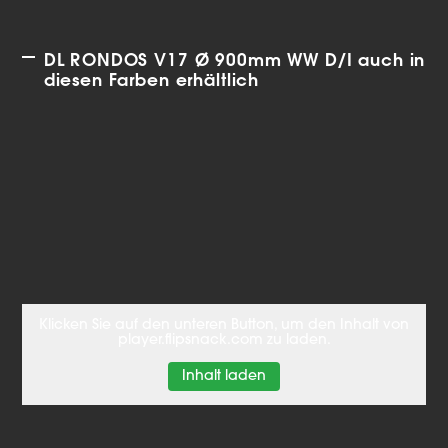
DL RONDOS V17 Ø 900mm WW D/I auch in
diesen Farben erhältlich
Klicken Sie auf den unteren Button, um den Inhalt von
player.flipsnack.com zu laden.
Inhalt laden