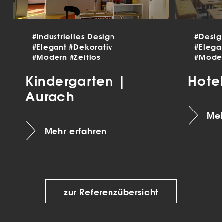
#Industrielles Design
#Desi
#Elegant
#Dekorativ
#Eleg
#Modern
#Zeitlos
#Mode
Kindergarten |
Hote
Aurach
Meh
Mehr erfahren
zur Referenzübersicht