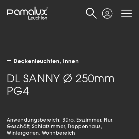
Suche
Login
Deckenleuchten
Innen
DL SANNY Ø 250mm
PG4
Anwendungsbereich:
Büro
Esszimmer
Flur
Geschäft
Schlafzimmer
Treppenhaus
Wintergarten
Wohnbereich