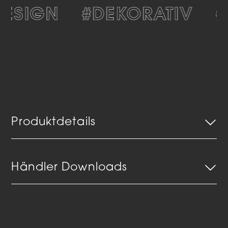
ESIGN
#DEKORATIV
#
Produktdetails
Händler Downloads