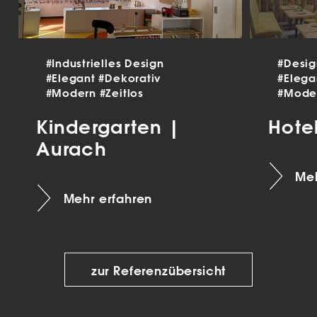
#Industrielles Design
#Desi
#Elegant
#Dekorativ
#Eleg
#Modern
#Zeitlos
#Mode
Kindergarten |
Hote
Aurach
Meh
Mehr erfahren
zur Referenzübersicht