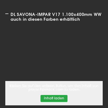
DL SAVONA-IMPAR V17 1.100x400mm WW
auch in diesen Farben erhältlich
Klicken Sie auf den unteren Button, um den Inhalt von
player.flipsnack.com zu laden.
Inhalt laden