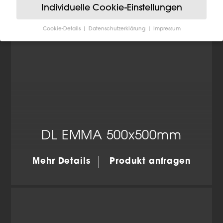
Individuelle Cookie-Einstellungen
Cookie-Details
Datenschutzerklärung
Impressum
Datenschutzeinstellungen
Wenn Sie unter 16 Jahre alt sind und Ihre Zustimmung
zu freiwilligen Diensten geben möchten, müssen Sie
Ihre Erziehungsberechtigten um Erlaubnis bitten.
Wir verwenden Cookies und andere Technologien auf
unserer Website. Einige von ihnen sind essenziell,
während andere uns helfen, diese Website und Ihre
Erfahrung zu verbessern.
Personenbezogene Daten
können verarbeitet werden (z. B. IP-Adressen), z. B. für
personalisierte Anzeigen und Inhalte oder Anzeigen-
DL EMMA 500x500mm
und Inhaltsmessung.
Weitere Informationen über die
Verwendung Ihrer Daten finden Sie in unserer
Datenschutzerklärung
.
Mehr Details
Produkt anfragen
Hier finden Sie eine Übersicht über alle verwendeten
Cookies. Sie können Ihre Einwilligung zu ganzen
Kategorien geben oder sich weitere Informationen
anzeigen lassen und so nur bestimmte Cookies
auswählen.
Alle akzeptieren
Einstellungen speichern