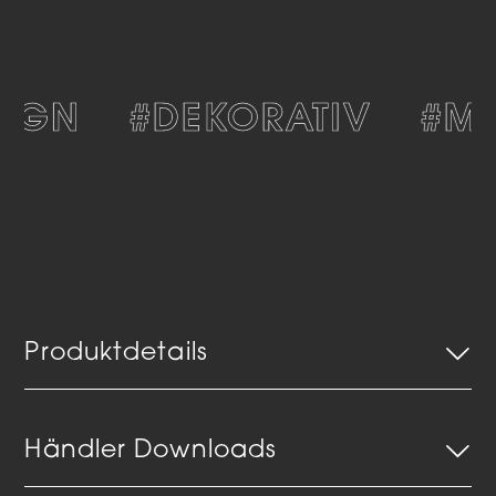
IGN
#DEKORATIV
#MO
Produktdetails
Händler Downloads