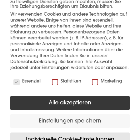
einer Hand.
zu freiwilligen Diensten geben möchten, müssen Sie
Ihre Erziehungsberechtigten um Erlaubnis bitten.
Wir verwenden Cookies und andere Technologien auf
unserer Website. Einige von ihnen sind essenziell,
während andere uns helfen, diese Website und Ihre
mehr erfahren
Erfahrung zu verbessern.
Personenbezogene Daten
können verarbeitet werden (z. B. IP-Adressen), z. B. für
personalisierte Anzeigen und Inhalte oder Anzeigen-
und Inhaltsmessung.
Weitere Informationen über die
Verwendung Ihrer Daten finden Sie in unserer
Datenschutzerklärung
.
Sie können Ihre Auswahl
jederzeit unter
Einstellungen
widerrufen oder anpassen.
Wir verwenden Cookies
Essenziell
Statistiken
Marketing
Diese Produkte könnten Sie auch
interessieren
Alle akzeptieren
Einstellungen speichern
Individuelle Cookie-Einstellungen