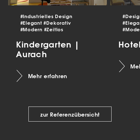
#Industrielles Design
#Desi
#Elegant
#Dekorativ
#Eleg
#Modern
#Zeitlos
#Mode
Kindergarten |
Hote
Aurach
Meh
Mehr erfahren
zur Referenzübersicht