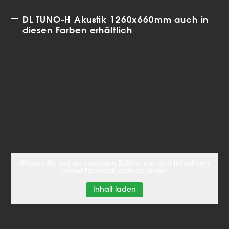
DL TUNO-H Akustik 1260x660mm auch in
diesen Farben erhältlich
Klicken Sie auf den unteren Button, um den Inhalt von
player.flipsnack.com zu laden.
Inhalt laden