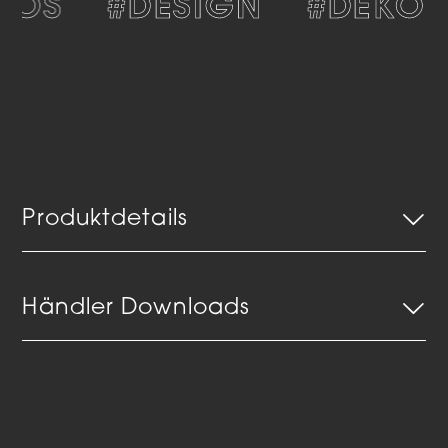
LOS
#DESIGN
#DEKORA
Produktdetails
Händler Downloads