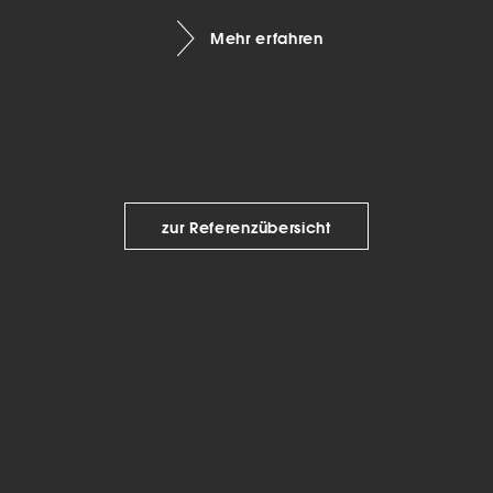
keting (1)
Mehr erfahren
eting-Cookies werden von Drittanbietern oder Publishern verwendet, um
onalisierte Werbung anzuzeigen. Sie tun dies, indem sie Besucher über Web
eg verfolgen.
Cookie-Informationen anzeigen
Datenschutzerklärung
Imp
zur Referenzübersicht