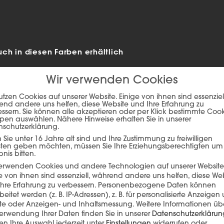
ch in diesen Farben erhältlich
Wir verwenden Cookies
utzen Cookies auf unserer Website. Einige von ihnen sind essenziell
nd andere uns helfen, diese Website und Ihre Erfahrung zu
ssern. Sie können alle akzeptieren oder per Klick bestimmte Coo
pen auswählen. Nähere Hinweise erhalten Sie in unserer
nschutzerklärung.
Sie unter 16 Jahre alt sind und Ihre Zustimmung zu freiwilligen
sten geben möchten, müssen Sie Ihre Erziehungsberechtigten um
bnis bitten.
verwenden Cookies und andere Technologien auf unserer Website
e von ihnen sind essenziell, während andere uns helfen, diese We
hre Erfahrung zu verbessern.
Personenbezogene Daten können
ie auf den unteren Button, um den Inhalt von player.flipsnack.com
beitet werden (z. B. IP-Adressen), z. B. für personalisierte Anzeigen
lte oder Anzeigen- und Inhaltsmessung.
Weitere Informationen üb
Inhalt laden
erwendung Ihrer Daten finden Sie in unserer
Datenschutzerklärun
n Ihre Auswahl jederzeit unter
Einstellungen
widerrufen oder