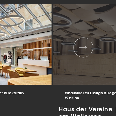
 und
er
g
.
nen
len.
Zurück
Statistiken
nt
#Dekorativ
#Industrielles Design
#Eleg
#Zeitlos
ns zu
Haus der Vereine