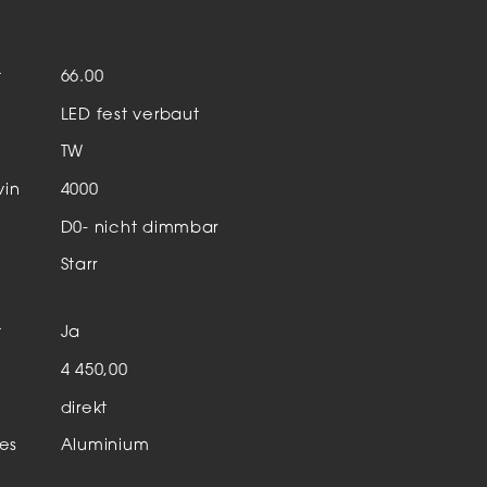
Aktuelles & Events
nleuchten
t
66.00
enensysteme
LED fest verbaut
auleuchten
TW
hör
vin
4000
D0- nicht dimmbar
Starr
t
Ja
n
4 450,00
direkt
es
Aluminium