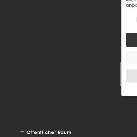
anpa
Wir 
R
Wenn 
Dien
Erlau
Wir 
Einig
Öffentlicher Raum
und I