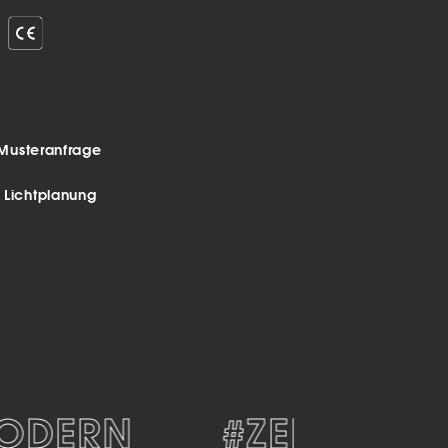
Musteranfrage
r Lichtplanung
DERN
#ZEITLOS