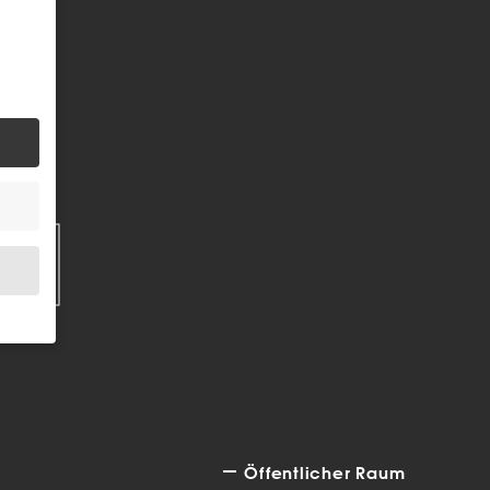
EN
.
bsite
Öffentlicher Raum