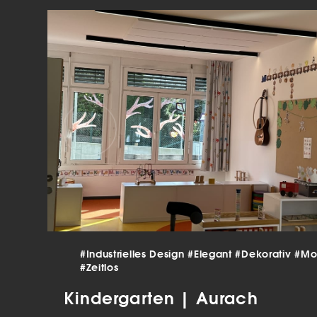
verar
Inha
die V
Hier 
Ihre 
Info
Al
Ei
Daten
Ess
Esse
einw
Sta
#Industrielles Design
#Elegant
#Dekorativ
#Mo
#Zeitlos
Stat
vers
Kindergarten | Aurach