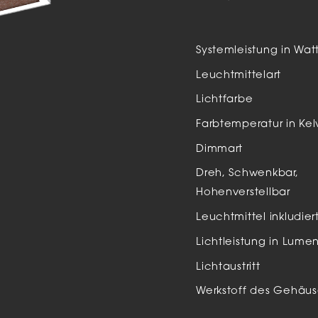
Auße
LED
Systemleistung in Wat
Schi
Leuchtmittelart
Einb
Lichtfarbe
Zube
Farbtemperatur in Kel
Dimmart
Dreh, Schwenkbar,
Hohenverstellbar
Leuchtmittel inkludier
Lichtleistung in Lume
Lichtaustritt
Werkstoff des Gehäus