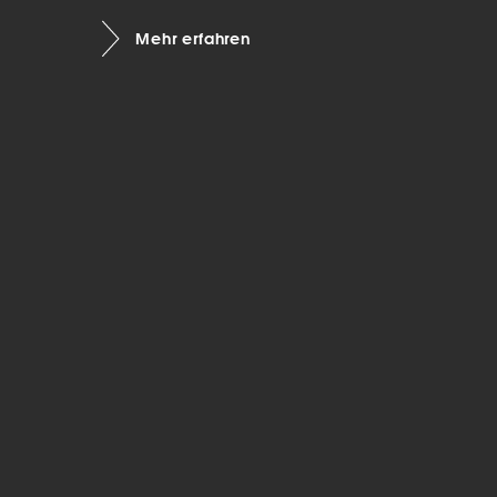
Mar
Mehr erfahren
Mark
pers
hinw