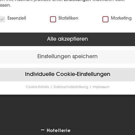
ssen.
verwenden Cookies
Essenziell
Statistiken
Marketing
Alle akzeptieren
EFERENZ
Einstellungen speichern
Individuelle Cookie-Einstellungen
Cookie-Details
Datenschutzerklärung
Impressum
Datenschutzeinstellungen
Sie unter 16 Jahre alt sind und Ihre Zustimmung zu freiwilligen
sten geben möchten, müssen Sie Ihre Erziehungsberechtigten um
bnis bitten.
verwenden Cookies und andere Technologien auf unserer Website
e von ihnen sind essenziell, während andere uns helfen, diese We
Hotellerie
hre Erfahrung zu verbessern.
Personenbezogene Daten können