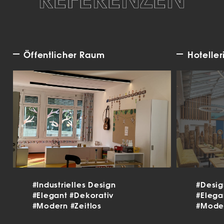
Öffentlicher Raum
Hoteller
#Industrielles Design
#Desi
#Elegant
#Dekorativ
#Eleg
#Modern
#Zeitlos
#Mode