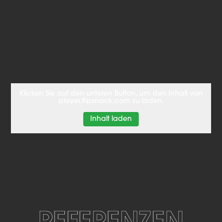
Klicken Sie auf den unteren Button, um den Inhalt von
player.flipsnack.com zu laden.
Inhalt laden
REFERENZEN