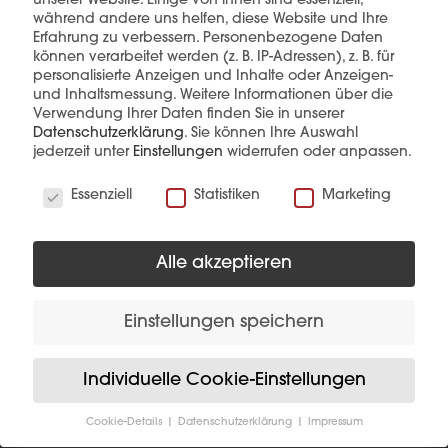
unserer Website. Einige von ihnen sind essenziell,
während andere uns helfen, diese Website und Ihre
Erfahrung zu verbessern.
Personenbezogene Daten
können verarbeitet werden (z. B. IP-Adressen), z. B. für
personalisierte Anzeigen und Inhalte oder Anzeigen-
und Inhaltsmessung.
Weitere Informationen über die
Verwendung Ihrer Daten finden Sie in unserer
Diese Produkte könnten Sie auch
Datenschutzerklärung
.
Sie können Ihre Auswahl
interessieren
jederzeit unter
Einstellungen
widerrufen oder anpassen.
Wir verwenden Cookies
Essenziell
Statistiken
Marketing
Alle akzeptieren
Einstellungen speichern
Individuelle Cookie-Einstellungen
Cookie-Details
Datenschutzerklärung
Impressum
Datenschutzeinstellungen