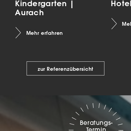
Kindergarten |
Hote
Aurach
Meh
Mehr erfahren
zur Referenzübersicht
Beratungs-
Termin