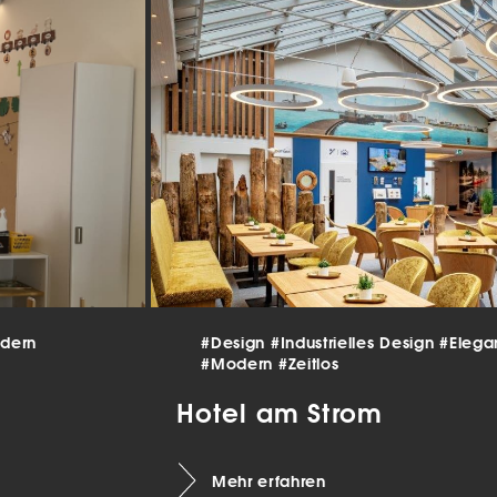
beitet werden (z. B. IP-Adressen), z. B. für personalisierte Anzeigen
lte oder Anzeigen- und Inhaltsmessung.
Weitere Informationen üb
erwendung Ihrer Daten finden Sie in unserer
Datenschutzerklärun
finden Sie eine Übersicht über alle verwendeten Cookies. Sie kön
Einwilligung zu ganzen Kategorien geben oder sich weitere
rmationen anzeigen lassen und so nur bestimmte Cookies auswäh
le akzeptieren
nstellungen speichern
schutzeinstellungen
enziell (2)
nzielle Cookies ermöglichen grundlegende Funktionen und sind für die
andfreie Funktion der Website erforderlich.
dern
#Design
#Industrielles Design
#Elega
Cookie-Informationen anzeigen
#Modern
#Zeitlos
tistiken (1)
Hotel am Strom
istik Cookies erfassen Informationen anonym. Diese Informationen helfen u
tehen, wie unsere Besucher unsere Website nutzen.
Mehr erfahren
Cookie-Informationen anzeigen