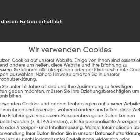
iesen Farben erhältlich
Wir verwenden Cookies
utzen Cookies auf unserer Website. Einige von ihnen sind essenziell
nd andere uns helfen, diese Website und Ihre Erfahrung zu
ssern. Sie können alle akzeptieren oder per Klick bestimmte Coo
pen auswählen. Nähere Hinweise erhalten Sie in unserer
nschutzerklärung.
Sie unter 16 Jahre alt sind und Ihre Zustimmung zu freiwilligen
sten geben möchten, müssen Sie Ihre Erziehungsberechtigten um
bnis bitten.
ie auf den unteren Button, um den Inhalt von player.flipsnack.com
verwenden Cookies und andere Technologien auf unserer Website
e von ihnen sind essenziell, während andere uns helfen, diese We
Inhalt laden
hre Erfahrung zu verbessern.
Personenbezogene Daten können
beitet werden (z. B. IP-Adressen), z. B. für personalisierte Anzeigen
lte oder Anzeigen- und Inhaltsmessung.
Weitere Informationen üb
erwendung Ihrer Daten finden Sie in unserer
Datenschutzerklärun
n Ihre Auswahl jederzeit unter
Einstellungen
widerrufen oder