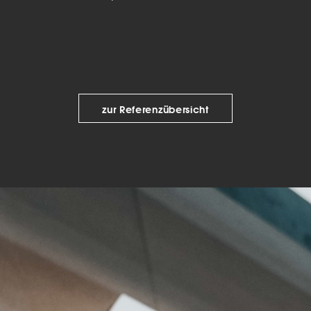
keting (1)
eting-Cookies werden von Drittanbietern oder Publishern verwendet, um
onalisierte Werbung anzuzeigen. Sie tun dies, indem sie Besucher über Web
eg verfolgen.
Cookie-Informationen anzeigen
zur Referenzübersicht
Datenschutzerklärung
Imp