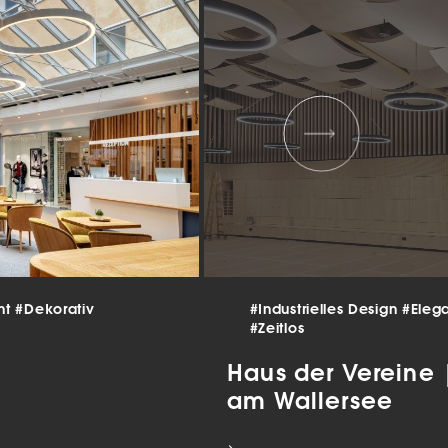
 und
er
g
.
nen
len.
Zurück
nt
#Dekorativ
#Industrielles Design
#Eleg
#Zeitlos
Statistiken
Haus der Vereine
am Wallersee
ns zu