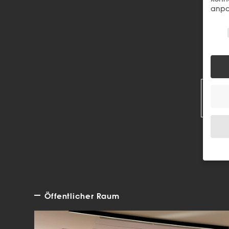
anpa
Wir 
R
Wenn 
Dien
Erlau
Öffentlicher Raum
Wir 
Einig
und I