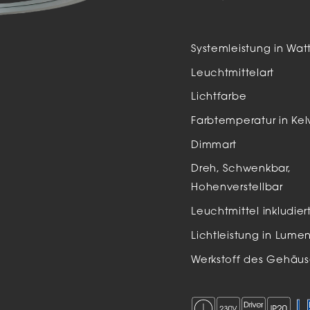
Auße
LED
Systemleistung in Wat
Schi
Leuchtmittelart
Einb
Lichtfarbe
Zube
Farbtemperatur in Kel
Dimmart
Dreh, Schwenkbar,
Hohenverstellbar
Leuchtmittel inkludier
Lichtleistung in Lume
Werkstoff des Gehäus