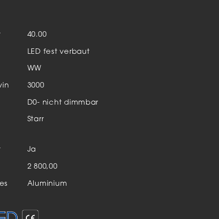
Aktuelles & Events
nleuchten
t
40.00
enensysteme
LED fest verbaut
auleuchten
WW
hör
vin
3000
D0- nicht dimmbar
Starr
t
Ja
n
2 800,00
es
Aluminium