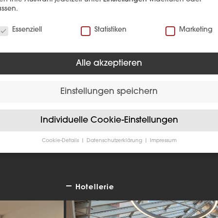
ssen.
verwenden Cookies
Essenziell
Statistiken
Marketing
Alle akzeptieren
EFERENZ
Einstellungen speichern
Individuelle Cookie-Einstellungen
Cookie-Details
Datenschutzerklärung
Impressum
Datenschutzeinstellungen
Sie unter 16 Jahre alt sind und Ihre Zustimmung zu freiwilligen
sten geben möchten, müssen Sie Ihre Erziehungsberechtigten um
bnis bitten.
Hotellerie
verwenden Cookies und andere Technologien auf unserer Website
e von ihnen sind essenziell, während andere uns helfen, diese We
hre Erfahrung zu verbessern.
Personenbezogene Daten können