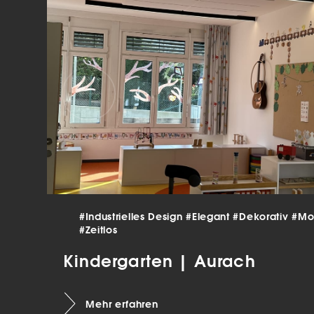
verar
Inha
die V
Hier 
Ihre 
Info
Al
Ei
Daten
Ess
Esse
einw
#Industrielles Design
#Elegant
#Dekorativ
#Mo
#Zeitlos
Sta
Kindergarten | Aurach
Stat
vers
Mehr erfahren