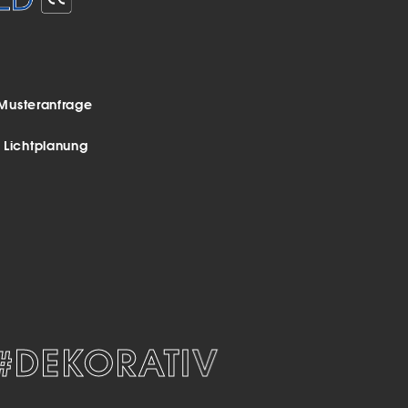
Musteranfrage
r Lichtplanung
DEKORATIV
#MODE