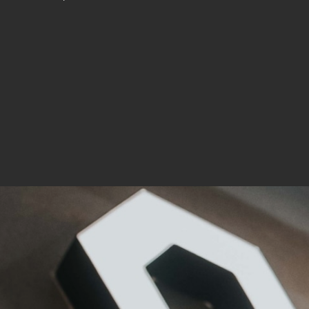
Mar
Mark
pers
hinw