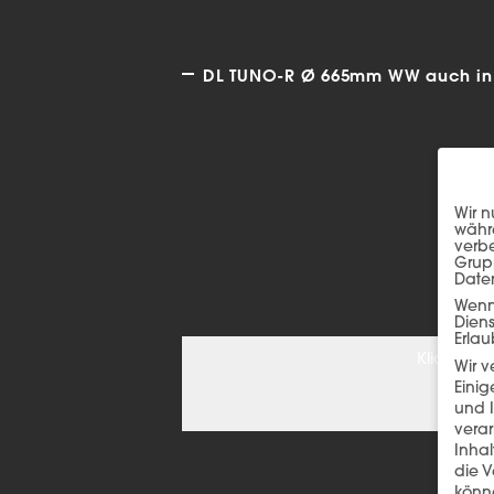
DL TUNO-R Ø 665mm WW auch in d
Wir n
währe
verbe
Grup
Date
Wenn 
Dien
Erlau
Klicken S
Wir 
Einig
und I
verar
Inha
die V
könne