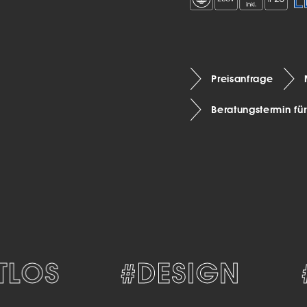
Preisanfrage
Beratungstermin fü
LOS
#DESIGN
#