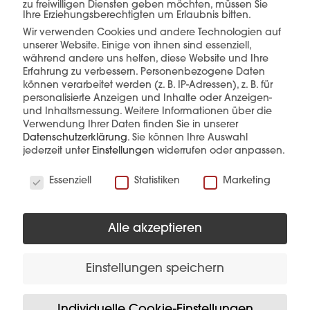
zu freiwilligen Diensten geben möchten, müssen Sie
Ihre Erziehungsberechtigten um Erlaubnis bitten.
Wir verwenden Cookies und andere Technologien auf
unserer Website. Einige von ihnen sind essenziell,
mehr erfahren
während andere uns helfen, diese Website und Ihre
Erfahrung zu verbessern.
Personenbezogene Daten
können verarbeitet werden (z. B. IP-Adressen), z. B. für
personalisierte Anzeigen und Inhalte oder Anzeigen-
und Inhaltsmessung.
Weitere Informationen über die
Verwendung Ihrer Daten finden Sie in unserer
Datenschutzerklärung
.
Sie können Ihre Auswahl
jederzeit unter
Einstellungen
widerrufen oder anpassen.
Diese Produkte könnten Sie auch
Wir verwenden Cookies
Essenziell
Statistiken
Marketing
interessieren
Alle akzeptieren
Einstellungen speichern
Individuelle Cookie-Einstellungen