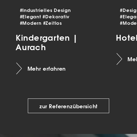
#Industrielles Design
#Desi
#Elegant
#Dekorativ
#Eleg
#Modern
#Zeitlos
#Mode
Kindergarten |
Hote
Aurach
Meh
Mehr erfahren
zur Referenzübersicht