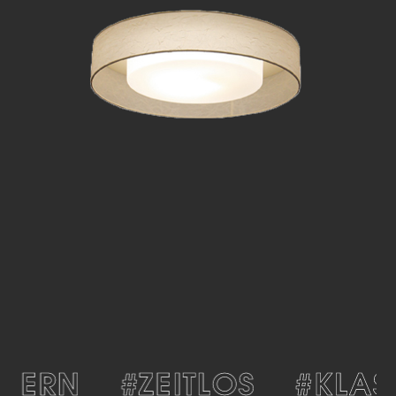
ERN
#ZEITLOS
#KLASS