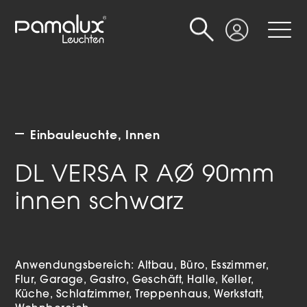
Suche
Login
Einbauleuchte
Innen
DL VERSA R AØ 90mm
innen schwarz
Anwendungsbereich:
Altbau
Büro
Esszimmer
Flur
Garage
Gastro
Geschäft
Halle
Keller
Küche
Schlafzimmer
Treppenhaus
Werkstatt