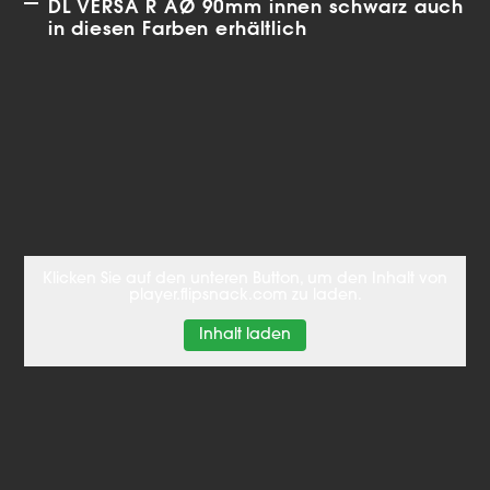
DL VERSA R AØ 90mm innen schwarz auch
in diesen Farben erhältlich
Klicken Sie auf den unteren Button, um den Inhalt von
player.flipsnack.com zu laden.
Inhalt laden