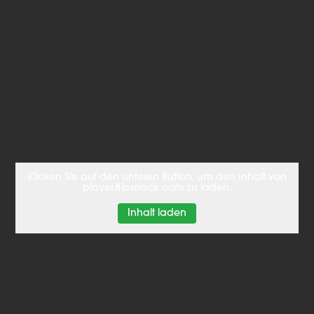
Klicken Sie auf den unteren Button, um den Inhalt von
player.flipsnack.com zu laden.
Inhalt laden