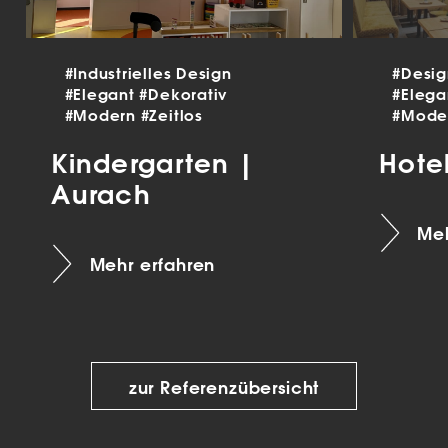
#Industrielles Design
#Desi
#Elegant
#Dekorativ
#Eleg
#Modern
#Zeitlos
#Mode
Kindergarten |
Hote
Aurach
Meh
Mehr erfahren
zur Referenzübersicht