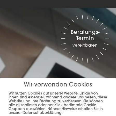
Beratungs-
Termin
vereinbaren
Wir verwenden Cookies
Wir nutzen Cookies auf unserer Website. Einige von
ihnen sind essenziell, während andere uns helfen, diese
Planung, Produktion &
Website und Ihre Erfahrung zu verbessern. Sie können
alle akzeptieren oder per Klick bestimmte Cookie
Verkauf –
alles aus
Gruppen auswählen. Nähere Hinweise erhalten Sie in
unserer Datenschutzerklärung.