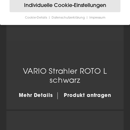
Individuelle Cookie-Einstellungen
Cookie-Details
Datenschutzerklärung
Impressum
Datenschutzeinstellungen
Wenn Sie unter 16 Jahre alt sind und Ihre Zustimmung
zu freiwilligen Diensten geben möchten, müssen Sie
Ihre Erziehungsberechtigten um Erlaubnis bitten.
Wir verwenden Cookies und andere Technologien auf
unserer Website. Einige von ihnen sind essenziell,
während andere uns helfen, diese Website und Ihre
Erfahrung zu verbessern.
Personenbezogene Daten
VARIO Strahler ROTO L
können verarbeitet werden (z. B. IP-Adressen), z. B. für
personalisierte Anzeigen und Inhalte oder Anzeigen-
schwarz
und Inhaltsmessung.
Weitere Informationen über die
Verwendung Ihrer Daten finden Sie in unserer
Datenschutzerklärung
.
Mehr Details
Produkt anfragen
Hier finden Sie eine Übersicht über alle verwendeten
Cookies. Sie können Ihre Einwilligung zu ganzen
Kategorien geben oder sich weitere Informationen
anzeigen lassen und so nur bestimmte Cookies
auswählen.
Alle akzeptieren
Einstellungen speichern