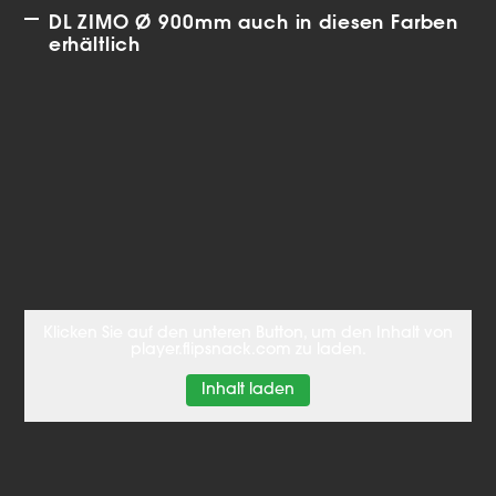
DL ZIMO Ø 900mm auch in diesen Farben
erhältlich
Klicken Sie auf den unteren Button, um den Inhalt von
player.flipsnack.com zu laden.
Inhalt laden