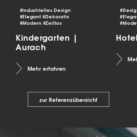
#Industrielles Design
#Desi
#Elegant
#Dekorativ
#Eleg
#Modern
#Zeitlos
#Mode
Kindergarten |
Hote
Aurach
Meh
Mehr erfahren
zur Referenzübersicht