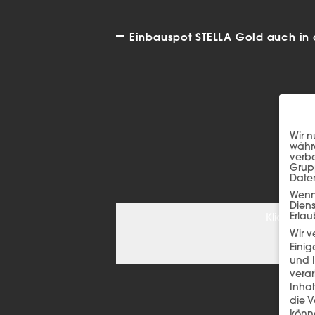
Einbauspot STELLA Gold auch in 
Wir n
währe
verbe
Grup
Date
Wenn 
Dien
Erlau
Klicken S
Wir 
Einig
und I
verar
Inha
die V
könne