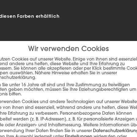
diesen Farben erhältlich
Wir verwenden Cookies
utzen Cookies auf unserer Website. Einige von ihnen sind essenziell
nd andere uns helfen, diese Website und Ihre Erfahrung zu
ssern. Sie können alle akzeptieren oder per Klick bestimmte Coo
pen auswählen. Nähere Hinweise erhalten Sie in unserer
nschutzerklärung.
Sie unter 16 Jahre alt sind und Ihre Zustimmung zu freiwilligen
sten geben möchten, müssen Sie Ihre Erziehungsberechtigten um
bnis bitten.
ie auf den unteren Button, um den Inhalt von player.flipsnack.com
verwenden Cookies und andere Technologien auf unserer Website
Inhalt laden
e von ihnen sind essenziell, während andere uns helfen, diese We
hre Erfahrung zu verbessern.
Personenbezogene Daten können
beitet werden (z. B. IP-Adressen), z. B. für personalisierte Anzeigen
lte oder Anzeigen- und Inhaltsmessung.
Weitere Informationen üb
erwendung Ihrer Daten finden Sie in unserer
Datenschutzerklärun
n Ihre Auswahl jederzeit unter
Einstellungen
widerrufen oder