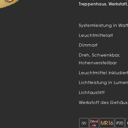
Auße
Treppenhaus
Werkstatt
LED
Schi
Systemleistung in Wat
Einb
Leuchtmittelart
Zube
Dimmart
Dreh, Schwenkbar,
Hohenverstellbar
Leuchtmittel inkludier
Lichtleistung in Lume
Lichtaustritt
Werkstoff des Gehäus