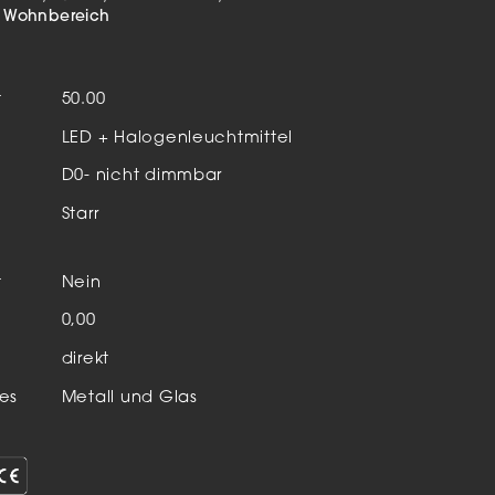
Aktuelles & Events
nleuchten
Wohnbereich
enensysteme
t
50.00
auleuchten
LED + Halogenleuchtmittel
hör
D0- nicht dimmbar
Starr
t
Nein
n
0,00
direkt
es
Metall und Glas