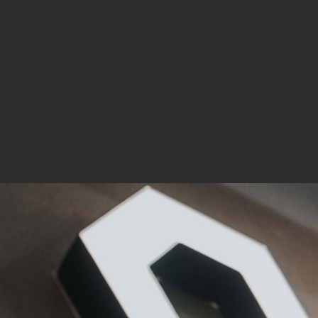
verar
Inha
die V
Hier 
Ihre 
Info
Al
Ei
Daten
Ess
Esse
einw
Sta
Stat
vers