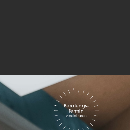
 und
er
g
.
nen
len.
Zurück
Statistiken
Beratungs-
Termin
ns zu
vereinbaren