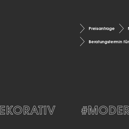
Preisanfrage
Beratungstermin fü
KORATIV
#MODERN