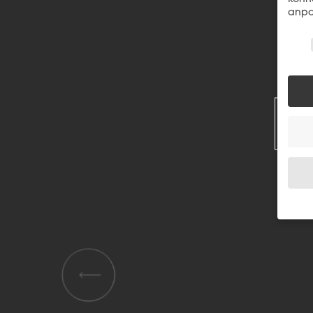
anpa
Wir 
R
Wenn 
Dien
Erlau
Wir 
Einig
und I