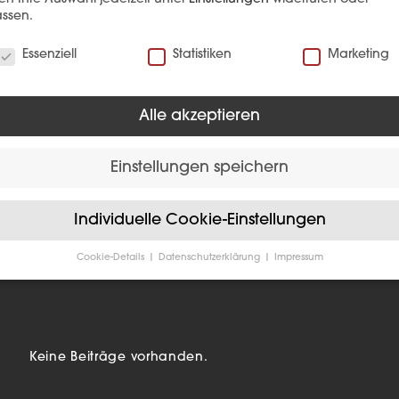
ssen.
verwenden Cookies
Essenziell
Statistiken
Marketing
EFERENZ
Alle akzeptieren
Einstellungen speichern
Individuelle Cookie-Einstellungen
Cookie-Details
Datenschutzerklärung
Impressum
Datenschutzeinstellungen
Sie unter 16 Jahre alt sind und Ihre Zustimmung zu freiwilligen
sten geben möchten, müssen Sie Ihre Erziehungsberechtigten um
bnis bitten.
verwenden Cookies und andere Technologien auf unserer Website
Keine Beiträge vorhanden.
e von ihnen sind essenziell, während andere uns helfen, diese We
hre Erfahrung zu verbessern.
Personenbezogene Daten können