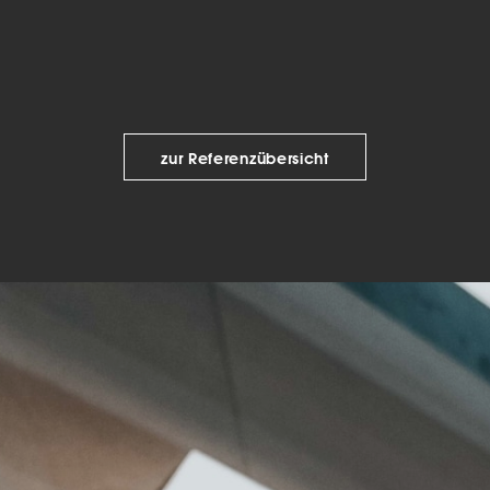
beitet werden (z. B. IP-Adressen), z. B. für personalisierte Anzeigen
lte oder Anzeigen- und Inhaltsmessung.
Weitere Informationen üb
erwendung Ihrer Daten finden Sie in unserer
Datenschutzerklärun
finden Sie eine Übersicht über alle verwendeten Cookies. Sie kön
Einwilligung zu ganzen Kategorien geben oder sich weitere
rmationen anzeigen lassen und so nur bestimmte Cookies auswäh
le akzeptieren
zur Referenzübersicht
nstellungen speichern
schutzeinstellungen
enziell (2)
nzielle Cookies ermöglichen grundlegende Funktionen und sind für die
andfreie Funktion der Website erforderlich.
Cookie-Informationen anzeigen
tistiken (1)
istik Cookies erfassen Informationen anonym. Diese Informationen helfen u
tehen, wie unsere Besucher unsere Website nutzen.
Cookie-Informationen anzeigen