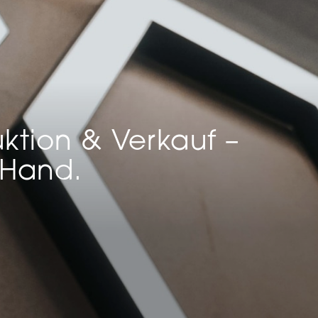
keting (1)
eting-Cookies werden von Drittanbietern oder Publishern verwendet, um
onalisierte Werbung anzuzeigen. Sie tun dies, indem sie Besucher über Web
eg verfolgen.
Cookie-Informationen anzeigen
Datenschutzerklärung
Imp
ktion & Verkauf –
 Hand.