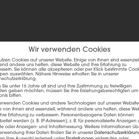
ch in diesen Farben erhältlich
Wir verwenden Cookies
utzen Cookies auf unserer Website. Einige von ihnen sind essenziell
nd andere uns helfen, diese Website und Ihre Erfahrung zu
ssern. Sie können alle akzeptieren oder per Klick bestimmte Coo
pen auswählen. Nähere Hinweise erhalten Sie in unserer
nschutzerklärung.
Sie unter 16 Jahre alt sind und Ihre Zustimmung zu freiwilligen
sten geben möchten, müssen Sie Ihre Erziehungsberechtigten um
bnis bitten.
verwenden Cookies und andere Technologien auf unserer Website
e von ihnen sind essenziell, während andere uns helfen, diese We
hre Erfahrung zu verbessern.
Personenbezogene Daten können
beitet werden (z. B. IP-Adressen), z. B. für personalisierte Anzeigen
lte oder Anzeigen- und Inhaltsmessung.
Weitere Informationen üb
ie auf den unteren Button, um den Inhalt von player.flipsnack.com
erwendung Ihrer Daten finden Sie in unserer
Datenschutzerklärun
n Ihre Auswahl jederzeit unter
Einstellungen
widerrufen oder