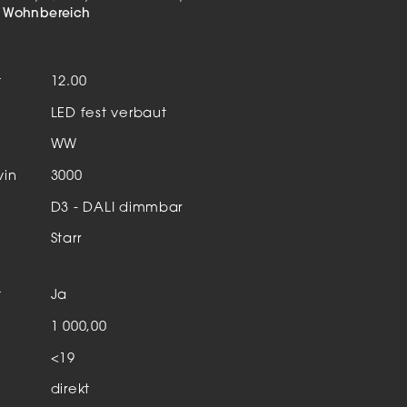
Aktuelles & Events
nleuchten
Wohnbereich
enensysteme
t
12.00
auleuchten
LED fest verbaut
hör
WW
vin
3000
D3 - DALI dimmbar
Starr
t
Ja
n
1 000,00
<19
direkt