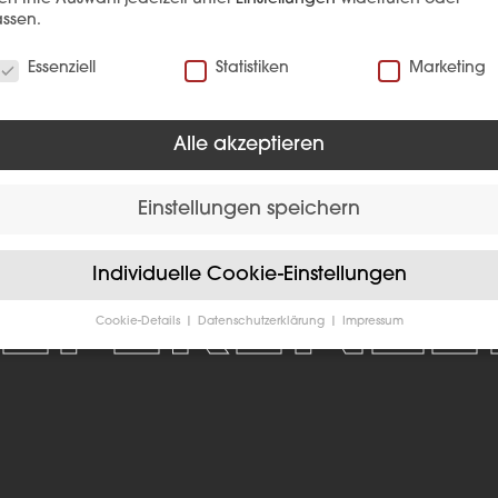
Inhalt laden
ssen.
verwenden Cookies
Essenziell
Statistiken
Marketing
Alle akzeptieren
Einstellungen speichern
EFERENZ
Individuelle Cookie-Einstellungen
Cookie-Details
Datenschutzerklärung
Impressum
Datenschutzeinstellungen
Sie unter 16 Jahre alt sind und Ihre Zustimmung zu freiwilligen
sten geben möchten, müssen Sie Ihre Erziehungsberechtigten um
bnis bitten.
verwenden Cookies und andere Technologien auf unserer Website
e von ihnen sind essenziell, während andere uns helfen, diese We
hre Erfahrung zu verbessern.
Personenbezogene Daten können