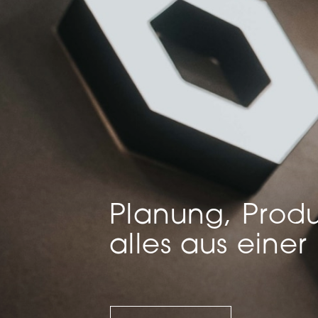
Mar
Mark
pers
hinw
Planung, Produ
alles aus einer