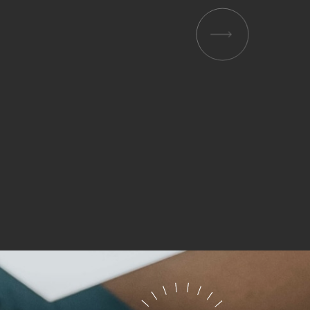
 und
er
g
.
nen
len.
Zurück
Statistiken
ns zu