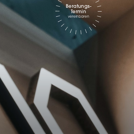
Beratungs-
Marketing
Termin
vereinbaren
sites
ressum