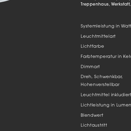
Auße
Treppenhaus
Werkstatt
LED
Schi
Systemleistung in Wat
Einb
Leuchtmittelart
Zube
Lichtfarbe
Farbtemperatur in Kel
Dimmart
Dreh, Schwenkbar,
Hohenverstellbar
Leuchtmittel inkludier
Lichtleistung in Lume
Blendwert
Lichtaustritt