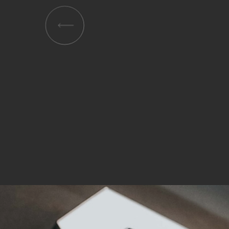
verar
Inha
die V
Hier 
Ihre 
Info
Al
Ei
Daten
Ess
Esse
einw
Sta
Stat
vers