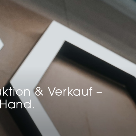
keting (1)
eting-Cookies werden von Drittanbietern oder Publishern verwendet, um
onalisierte Werbung anzuzeigen. Sie tun dies, indem sie Besucher über Web
eg verfolgen.
Cookie-Informationen anzeigen
Datenschutzerklärung
Imp
ktion & Verkauf –
 Hand.