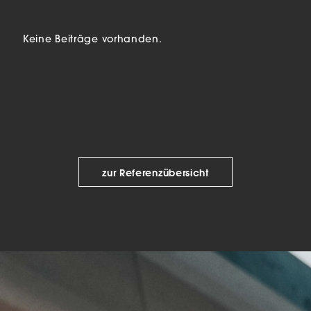
beitet werden (z. B. IP-Adressen), z. B. für personalisierte Anzeigen
lte oder Anzeigen- und Inhaltsmessung.
Weitere Informationen üb
erwendung Ihrer Daten finden Sie in unserer
Datenschutzerklärun
Keine Beiträge vorhanden.
finden Sie eine Übersicht über alle verwendeten Cookies. Sie kön
Einwilligung zu ganzen Kategorien geben oder sich weitere
rmationen anzeigen lassen und so nur bestimmte Cookies auswäh
le akzeptieren
nstellungen speichern
schutzeinstellungen
enziell (2)
zur Referenzübersicht
nzielle Cookies ermöglichen grundlegende Funktionen und sind für die
andfreie Funktion der Website erforderlich.
Cookie-Informationen anzeigen
tistiken (1)
istik Cookies erfassen Informationen anonym. Diese Informationen helfen u
tehen, wie unsere Besucher unsere Website nutzen.
Cookie-Informationen anzeigen