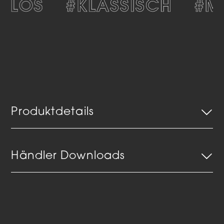
TLOS
#KLASSISCH
#M
Produktdetails
Händler Downloads