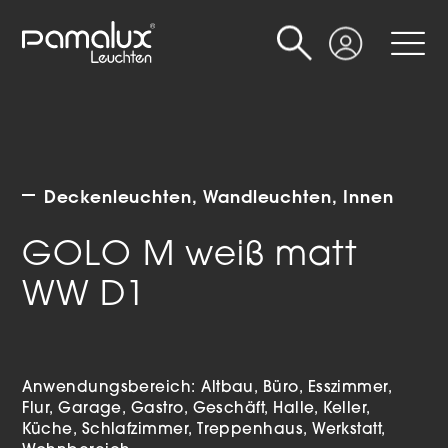
Suche
Login
Deckenleuchten
Wandleuchten
Innen
GOLO M weiß matt
WW D1
Anwendungsbereich:
Altbau
Büro
Esszimmer
Flur
Garage
Gastro
Geschäft
Halle
Keller
Küche
Schlafzimmer
Treppenhaus
Werkstatt