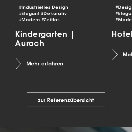
#Industrielles Design
#Desi
#Elegant
#Dekorativ
#Eleg
#Modern
#Zeitlos
#Mode
Kindergarten |
Hote
Aurach
Meh
Mehr erfahren
zur Referenzübersicht