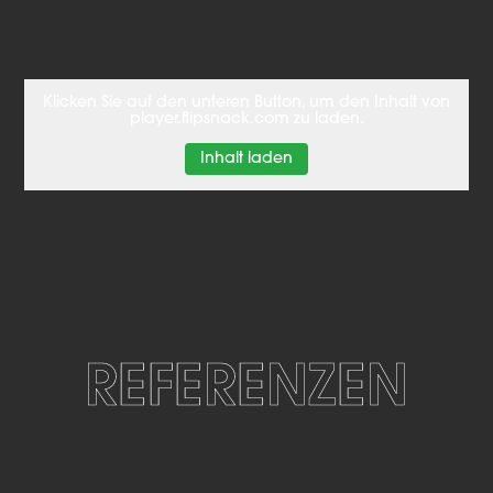
Klicken Sie auf den unteren Button, um den Inhalt von
player.flipsnack.com zu laden.
Inhalt laden
REFERENZEN