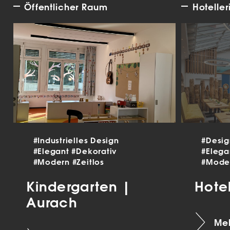
Öffentlicher Raum
Hoteller
#Industrielles Design
#Desi
#Elegant
#Dekorativ
#Eleg
#Modern
#Zeitlos
#Mode
Kindergarten |
Hote
Aurach
Meh