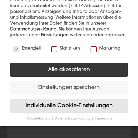
Erfahrung zu verbessern.
Personenbezogene Daten
können verarbeitet werden (z. B. IP-Adressen), z. B. für
Diese Produkte könnten Sie auch
personalisierte Anzeigen und Inhalte oder Anzeigen-
interessieren
und Inhaltsmessung.
Weitere Informationen über die
Verwendung Ihrer Daten finden Sie in unserer
Datenschutzerklärung
.
Sie können Ihre Auswahl
jederzeit unter
Einstellungen
widerrufen oder anpassen.
Wir verwenden Cookies
Essenziell
Statistiken
Marketing
Alle akzeptieren
Einstellungen speichern
Individuelle Cookie-Einstellungen
Cookie-Details
Datenschutzerklärung
Impressum
Datenschutzeinstellungen
Wenn Sie unter 16 Jahre alt sind und Ihre Zustimmung