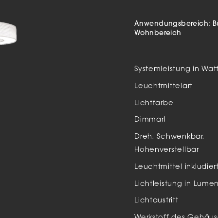
Auße
LED
Anwendungsbereich:
B
Wohnbereich
Schi
Einb
Systemleistung in Wat
Zube
Leuchtmittelart
Lichtfarbe
Dimmart
Dreh, Schwenkbar,
Hohenverstellbar
Leuchtmittel inkludier
Lichtleistung in Lume
Lichtaustritt
Werkstoff des Gehäus