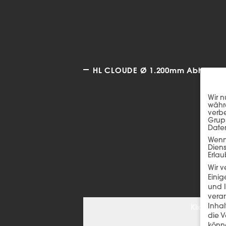
HL CLOUDE Ø 1.200mm Abh. B auc
Wir n
währe
verbe
Grup
Date
Wenn 
Dien
Erlau
Wir 
Einig
und I
verar
Inha
Klicken S
die V
könne