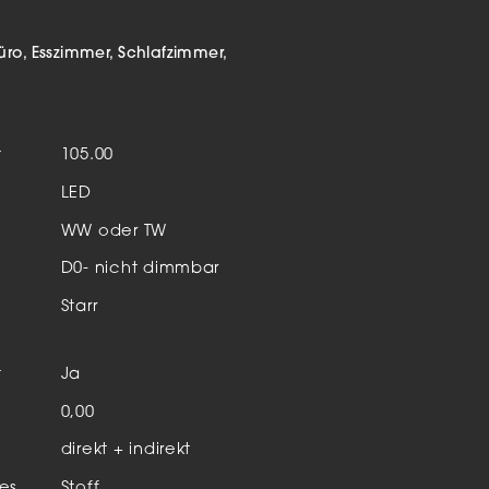
Aktuelles & Events
nleuchten
üro
Esszimmer
Schlafzimmer
enensysteme
auleuchten
t
105.00
hör
LED
WW oder TW
D0- nicht dimmbar
Starr
t
Ja
n
0,00
direkt + indirekt
es
Stoff