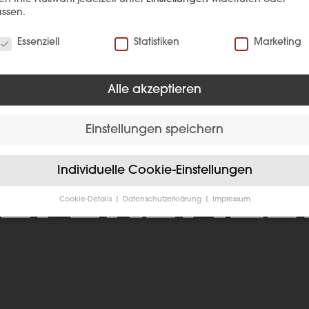
Inhalt laden
ssen.
verwenden Cookies
Essenziell
Statistiken
Marketing
Alle akzeptieren
Einstellungen speichern
EFERENZ
Individuelle Cookie-Einstellungen
Cookie-Details
Datenschutzerklärung
Impressum
Datenschutzeinstellungen
Sie unter 16 Jahre alt sind und Ihre Zustimmung zu freiwilligen
sten geben möchten, müssen Sie Ihre Erziehungsberechtigten um
bnis bitten.
verwenden Cookies und andere Technologien auf unserer Website
e von ihnen sind essenziell, während andere uns helfen, diese We
hre Erfahrung zu verbessern.
Personenbezogene Daten können