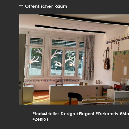
verar
Öffentlicher Raum
Inha
die V
Hier 
Ihre 
Info
Al
Ei
Daten
Ess
Esse
einw
Sta
#Industrielles Design
#Elegant
#Dekorativ
#Mo
Stat
vers
#Zeitlos