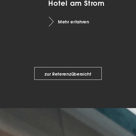
Hotel am Strom
keting (1)
eting-Cookies werden von Drittanbietern oder Publishern verwendet, um
Mehr erfahren
onalisierte Werbung anzuzeigen. Sie tun dies, indem sie Besucher über Web
eg verfolgen.
Cookie-Informationen anzeigen
Datenschutzerklärung
Imp
zur Referenzübersicht