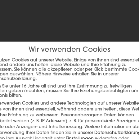
h in diesen Farben erhältlich
Wir verwenden Cookies
utzen Cookies auf unserer Website. Einige von ihnen sind essenziell
nd andere uns helfen, diese Website und Ihre Erfahrung zu
ssern. Sie können alle akzeptieren oder per Klick bestimmte Coo
pen auswählen. Nähere Hinweise erhalten Sie in unserer
nschutzerklärung.
Sie unter 16 Jahre alt sind und Ihre Zustimmung zu freiwilligen
sten geben möchten, müssen Sie Ihre Erziehungsberechtigten um
bnis bitten.
verwenden Cookies und andere Technologien auf unserer Website
e von ihnen sind essenziell, während andere uns helfen, diese We
hre Erfahrung zu verbessern.
Personenbezogene Daten können
beitet werden (z. B. IP-Adressen), z. B. für personalisierte Anzeigen
lte oder Anzeigen- und Inhaltsmessung.
Weitere Informationen üb
ie auf den unteren Button, um den Inhalt von player.flipsnack.com
erwendung Ihrer Daten finden Sie in unserer
Datenschutzerklärun
n Ihre Auswahl jederzeit unter
Einstellungen
widerrufen oder