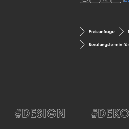
Preisanfrage
Beratungstermin fü
#DESIGN
#DEKORA