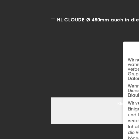
HL CLOUDE Ø 480mm auch in dies
Wir n
währe
verbe
Grup
Date
Wenn 
Dien
Erlau
Wir 
Klicken S
Einig
und I
verar
Inha
die V
könne