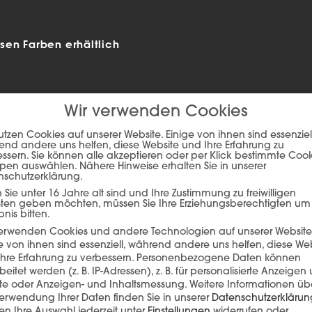
en Farben erhältlich
Wir verwenden Cookies
utzen Cookies auf unserer Website. Einige von ihnen sind essenziell
nd andere uns helfen, diese Website und Ihre Erfahrung zu
ssern. Sie können alle akzeptieren oder per Klick bestimmte Coo
pen auswählen. Nähere Hinweise erhalten Sie in unserer
nschutzerklärung.
Sie unter 16 Jahre alt sind und Ihre Zustimmung zu freiwilligen
sten geben möchten, müssen Sie Ihre Erziehungsberechtigten um
bnis bitten.
verwenden Cookies und andere Technologien auf unserer Website
ie auf den unteren Button, um den Inhalt von player.flipsnack.com
e von ihnen sind essenziell, während andere uns helfen, diese We
hre Erfahrung zu verbessern.
Personenbezogene Daten können
Inhalt laden
beitet werden (z. B. IP-Adressen), z. B. für personalisierte Anzeigen
lte oder Anzeigen- und Inhaltsmessung.
Weitere Informationen üb
erwendung Ihrer Daten finden Sie in unserer
Datenschutzerklärun
n Ihre Auswahl jederzeit unter
Einstellungen
widerrufen oder