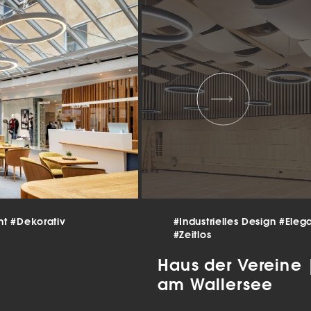
 und
er
g
.
nen
len.
Zurück
nt
#Dekorativ
#Industrielles Design
#Eleg
#Zeitlos
Statistiken
Haus der Vereine
ns zu
am Wallersee