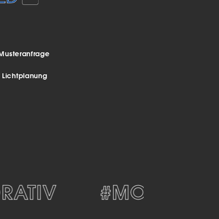
Musteranfrage
r Lichtplanung
TIV
#MODERN