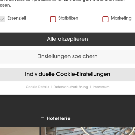
ssen.
verwenden Cookies
Essenziell
Statistiken
Marketing
Alle akzeptieren
EFERENZ
Einstellungen speichern
Individuelle Cookie-Einstellungen
Cookie-Details
Datenschutzerklärung
Impressum
Datenschutzeinstellungen
Sie unter 16 Jahre alt sind und Ihre Zustimmung zu freiwilligen
sten geben möchten, müssen Sie Ihre Erziehungsberechtigten um
bnis bitten.
Hotellerie
verwenden Cookies und andere Technologien auf unserer Website
e von ihnen sind essenziell, während andere uns helfen, diese We
hre Erfahrung zu verbessern.
Personenbezogene Daten können