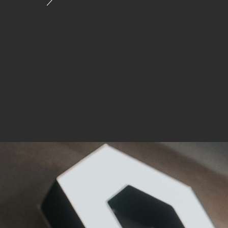
Mar
Mark
pers
hinw