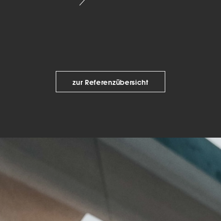
keting (1)
eting-Cookies werden von Drittanbietern oder Publishern verwendet, um
onalisierte Werbung anzuzeigen. Sie tun dies, indem sie Besucher über Web
eg verfolgen.
Cookie-Informationen anzeigen
Datenschutzerklärung
Imp
zur Referenzübersicht