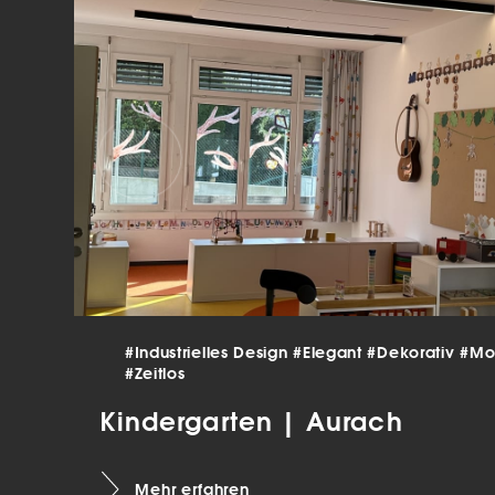
verar
Inha
die V
Hier 
Ihre 
Info
Al
Ei
Daten
Ess
Esse
einw
#Industrielles Design
#Elegant
#Dekorativ
#Mo
#Zeitlos
Sta
Kindergarten | Aurach
Stat
vers
Mehr erfahren