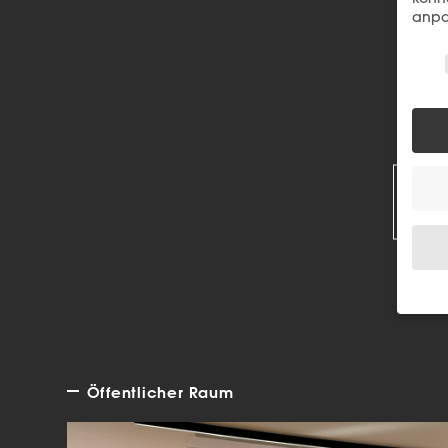
anpa
Wir 
R
Wenn 
Dien
Erlau
Öffentlicher Raum
Wir 
Einig
und I