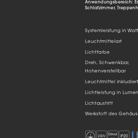
Anwendungsbereich:
E
Auße
Schlafzimmer
Treppen
LED
Schi
Systemleistung in Wat
Einb
Leuchtmittelart
Zube
Lichtfarbe
Dreh, Schwenkbar,
Hohenverstellbar
Leuchtmittel inkludier
Lichtleistung in Lume
Lichtaustritt
Werkstoff des Gehäus