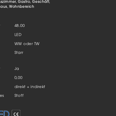
Aktuelles & Events
sszimmer
Gastro
Geschäft
nleuchten
haus
Wohnbereich
enensysteme
t
48.00
auleuchten
LED
hör
WW oder TW
Starr
t
Ja
n
0,00
direkt + indirekt
es
Stoff