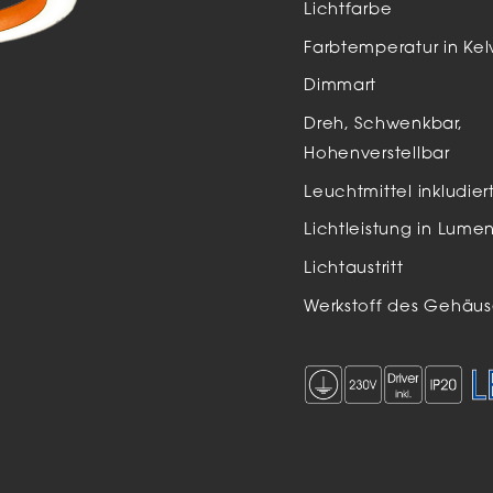
Lichtfarbe
Auße
Farbtemperatur in Kel
LED
Dimmart
Schi
Dreh, Schwenkbar,
Einb
Hohenverstellbar
Zube
Leuchtmittel inkludier
Lichtleistung in Lume
Lichtaustritt
Werkstoff des Gehäus