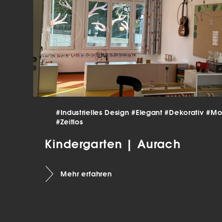
verar
Inha
die V
Hier 
Ihre 
Info
Al
Ei
#Industrielles Design
#Elegant
#Dekorativ
#Mo
Daten
Ess
#Zeitlos
Esse
Kindergarten | Aurach
einw
Mehr erfahren
Sta
Stat
vers