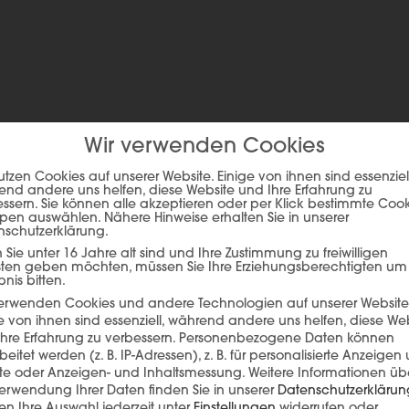
Wir verwenden Cookies
utzen Cookies auf unserer Website. Einige von ihnen sind essenziell
nd andere uns helfen, diese Website und Ihre Erfahrung zu
ssern. Sie können alle akzeptieren oder per Klick bestimmte Coo
pen auswählen. Nähere Hinweise erhalten Sie in unserer
ie auf den unteren Button, um den Inhalt von player.flipsnack.com
nschutzerklärung.
Sie unter 16 Jahre alt sind und Ihre Zustimmung zu freiwilligen
Inhalt laden
sten geben möchten, müssen Sie Ihre Erziehungsberechtigten um
bnis bitten.
verwenden Cookies und andere Technologien auf unserer Website
e von ihnen sind essenziell, während andere uns helfen, diese We
hre Erfahrung zu verbessern.
Personenbezogene Daten können
beitet werden (z. B. IP-Adressen), z. B. für personalisierte Anzeigen
lte oder Anzeigen- und Inhaltsmessung.
Weitere Informationen üb
erwendung Ihrer Daten finden Sie in unserer
Datenschutzerklärun
n Ihre Auswahl jederzeit unter
Einstellungen
widerrufen oder