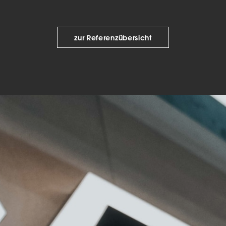
keting (1)
eting-Cookies werden von Drittanbietern oder Publishern verwendet, um
zur Referenzübersicht
onalisierte Werbung anzuzeigen. Sie tun dies, indem sie Besucher über Web
eg verfolgen.
Cookie-Informationen anzeigen
Datenschutzerklärung
Imp