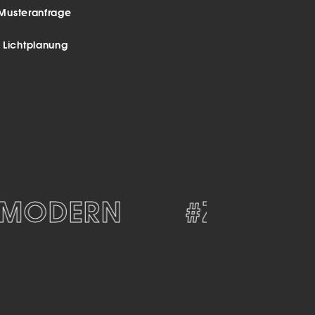
Musteranfrage
r Lichtplanung
ODERN
#ZEITLOS