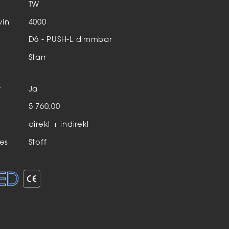
Aktuelles & Events
TW
nleuchten
vin
4000
D6 - PUSH-L dimmbar
enensysteme
Starr
auleuchten
hör
t
Ja
n
5 760,00
direkt + indirekt
es
Stoff