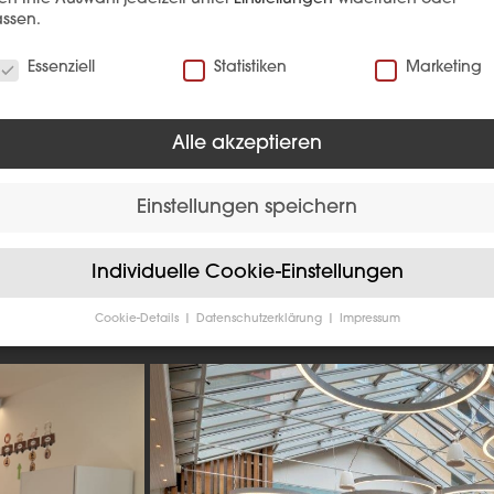
ssen.
verwenden Cookies
EFERENZ
Essenziell
Statistiken
Marketing
Alle akzeptieren
Einstellungen speichern
Individuelle Cookie-Einstellungen
Cookie-Details
Datenschutzerklärung
Impressum
Hotellerie
Datenschutzeinstellungen
Sie unter 16 Jahre alt sind und Ihre Zustimmung zu freiwilligen
sten geben möchten, müssen Sie Ihre Erziehungsberechtigten um
bnis bitten.
verwenden Cookies und andere Technologien auf unserer Website
e von ihnen sind essenziell, während andere uns helfen, diese We
hre Erfahrung zu verbessern.
Personenbezogene Daten können