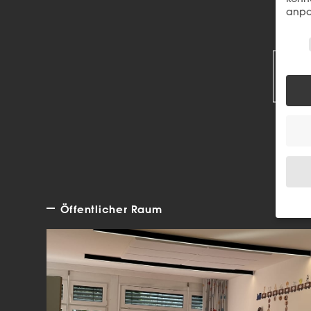
anpa
Wir 
R
Öffentlicher Raum
Wenn 
Dien
Erlau
Wir 
Einig
und I