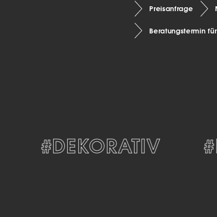
Preisanfrage
Beratungstermin fü
#DEKORATIV
#M