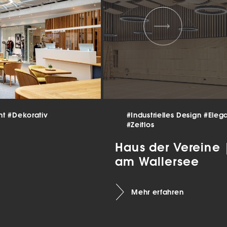
 und
er
g
.
nen
len.
Zurück
nt
#Dekorativ
#Industrielles Design
#Eleg
#Zeitlos
Haus der Vereine
am Wallersee
Statistiken
Mehr erfahren
ns zu