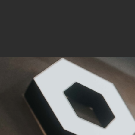
Mar
Mark
pers
hinw