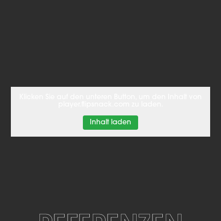
Klicken Sie auf den unteren Button, um den Inhalt von
player.flipsnack.com zu laden.
Inhalt laden