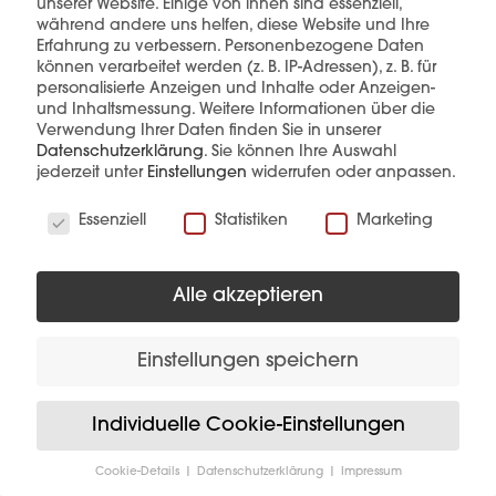
unserer Website. Einige von ihnen sind essenziell,
während andere uns helfen, diese Website und Ihre
Erfahrung zu verbessern.
Personenbezogene Daten
können verarbeitet werden (z. B. IP-Adressen), z. B. für
personalisierte Anzeigen und Inhalte oder Anzeigen-
und Inhaltsmessung.
Weitere Informationen über die
Verwendung Ihrer Daten finden Sie in unserer
Diese Produkte könnten Sie auch
Datenschutzerklärung
.
Sie können Ihre Auswahl
interessieren
jederzeit unter
Einstellungen
widerrufen oder anpassen.
Wir verwenden Cookies
Essenziell
Statistiken
Marketing
Alle akzeptieren
Einstellungen speichern
Individuelle Cookie-Einstellungen
Cookie-Details
Datenschutzerklärung
Impressum