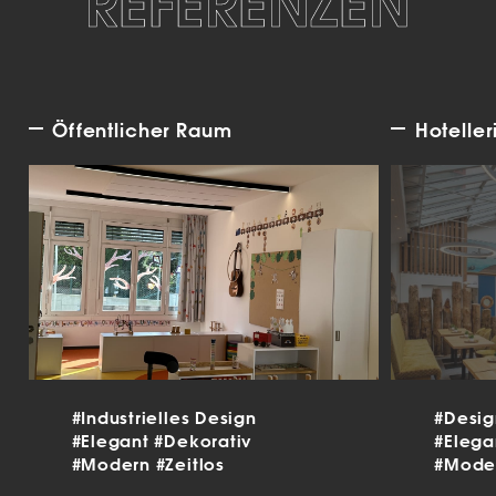
REFERENZEN
Öffentlicher Raum
Hoteller
#Industrielles Design
#Desi
#Elegant
#Dekorativ
#Eleg
#Modern
#Zeitlos
#Mode