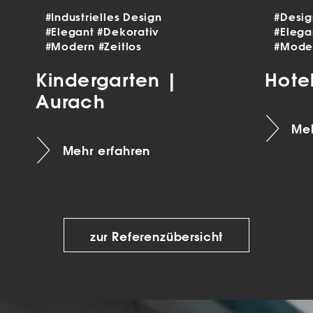
#Industrielles Design
#Desi
#Elegant
#Dekorativ
#Eleg
#Modern
#Zeitlos
#Mode
Kindergarten |
Hote
Aurach
Meh
Mehr erfahren
zur Referenzübersicht