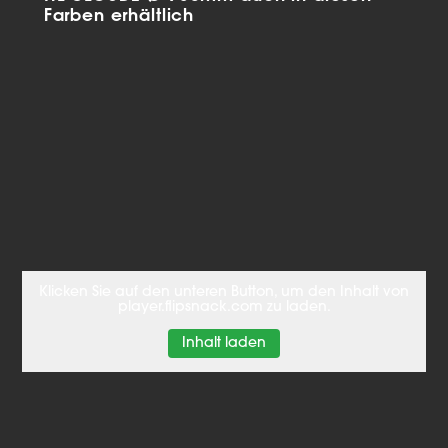
Farben erhältlich
Klicken Sie auf den unteren Button, um den Inhalt von
player.flipsnack.com zu laden.
Inhalt laden