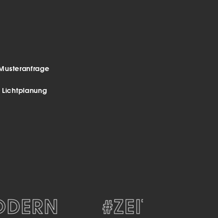
Musteranfrage
r Lichtplanung
ERN
#ZEITLOS