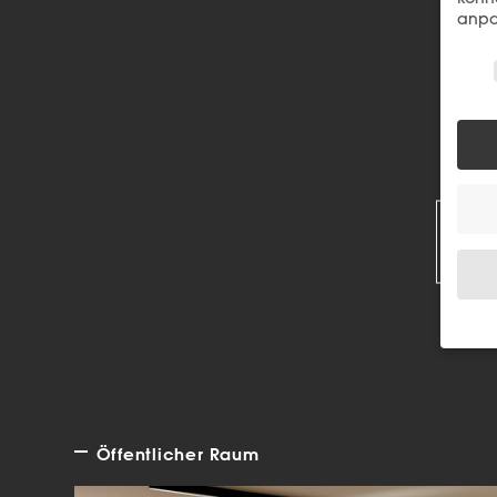
anpa
Wir 
R
Wenn 
Dien
Erlau
Wir 
Öffentlicher Raum
Einig
und I