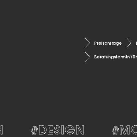
Preisanfrage
Beratungstermin fü
#DESIGN
#MOD