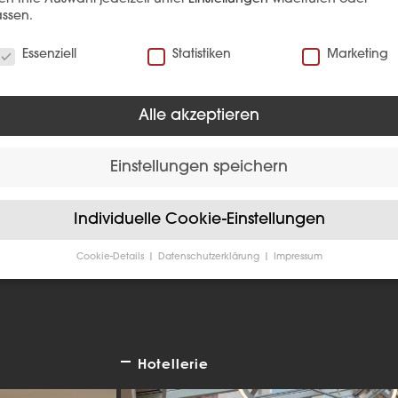
ssen.
verwenden Cookies
Essenziell
Statistiken
Marketing
Alle akzeptieren
EFERENZ
Einstellungen speichern
Individuelle Cookie-Einstellungen
Cookie-Details
Datenschutzerklärung
Impressum
Datenschutzeinstellungen
Sie unter 16 Jahre alt sind und Ihre Zustimmung zu freiwilligen
sten geben möchten, müssen Sie Ihre Erziehungsberechtigten um
bnis bitten.
verwenden Cookies und andere Technologien auf unserer Website
Hotellerie
e von ihnen sind essenziell, während andere uns helfen, diese We
hre Erfahrung zu verbessern.
Personenbezogene Daten können