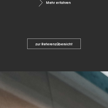
Mehr erfahren
keting (1)
eting-Cookies werden von Drittanbietern oder Publishern verwendet, um
onalisierte Werbung anzuzeigen. Sie tun dies, indem sie Besucher über Web
eg verfolgen.
Cookie-Informationen anzeigen
Datenschutzerklärung
Imp
zur Referenzübersicht