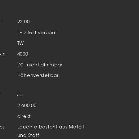
Aktuelles & Events
nleuchten
t
22.00
enensysteme
LED fest verbaut
auleuchten
TW
hör
vin
4000
D0- nicht dimmbar
Höhenverstellbar
t
Ja
n
2 600,00
direkt
es
Leuchte besteht aus Metall
und Stoff