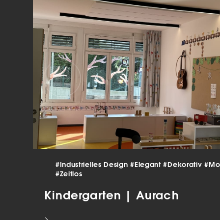
verar
Inha
die V
Hier 
Ihre 
Info
Al
Ei
Daten
Ess
Esse
einw
#Industrielles Design
#Elegant
#Dekorativ
#Mo
#Zeitlos
Sta
Kindergarten | Aurach
Stat
vers