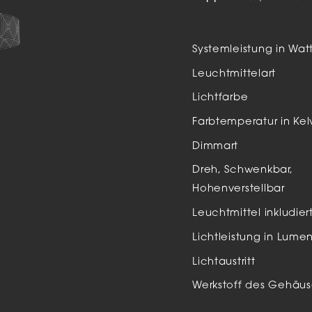
Auße
LED
Systemleistung in Wat
Schi
Leuchtmittelart
Einb
Lichtfarbe
Zube
Farbtemperatur in Kel
Dimmart
Dreh, Schwenkbar,
Hohenverstellbar
Leuchtmittel inkludier
Lichtleistung in Lume
Lichtaustritt
Werkstoff des Gehäus