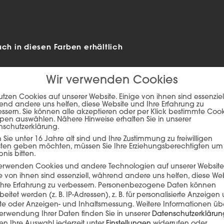
 in diesen Farben erhältlich
Wir verwenden Cookies
utzen Cookies auf unserer Website. Einige von ihnen sind essenziell
nd andere uns helfen, diese Website und Ihre Erfahrung zu
ssern. Sie können alle akzeptieren oder per Klick bestimmte Coo
pen auswählen. Nähere Hinweise erhalten Sie in unserer
nschutzerklärung.
Sie unter 16 Jahre alt sind und Ihre Zustimmung zu freiwilligen
sten geben möchten, müssen Sie Ihre Erziehungsberechtigten um
bnis bitten.
verwenden Cookies und andere Technologien auf unserer Website
ie auf den unteren Button, um den Inhalt von player.flipsnack.com
e von ihnen sind essenziell, während andere uns helfen, diese We
hre Erfahrung zu verbessern.
Personenbezogene Daten können
Inhalt laden
beitet werden (z. B. IP-Adressen), z. B. für personalisierte Anzeigen
lte oder Anzeigen- und Inhaltsmessung.
Weitere Informationen üb
erwendung Ihrer Daten finden Sie in unserer
Datenschutzerklärun
n Ihre Auswahl jederzeit unter
Einstellungen
widerrufen oder