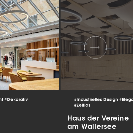
 und
er
g
.
nen
len.
Zurück
nt
#Dekorativ
#Industrielles Design
#Eleg
#Zeitlos
Statistiken
Haus der Vereine
ns zu
am Wallersee