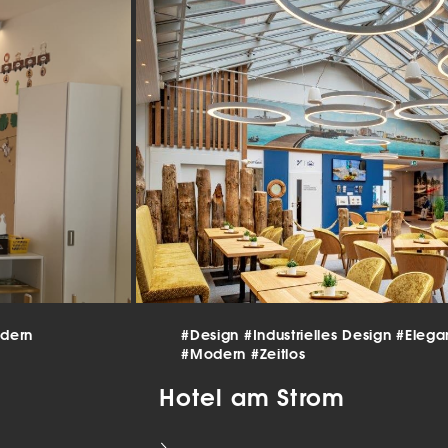
beitet werden (z. B. IP-Adressen), z. B. für personalisierte Anzeigen
lte oder Anzeigen- und Inhaltsmessung.
Weitere Informationen üb
erwendung Ihrer Daten finden Sie in unserer
Datenschutzerklärun
finden Sie eine Übersicht über alle verwendeten Cookies. Sie kön
Einwilligung zu ganzen Kategorien geben oder sich weitere
rmationen anzeigen lassen und so nur bestimmte Cookies auswäh
le akzeptieren
nstellungen speichern
schutzeinstellungen
enziell (2)
nzielle Cookies ermöglichen grundlegende Funktionen und sind für die
andfreie Funktion der Website erforderlich.
Cookie-Informationen anzeigen
dern
#Design
#Industrielles Design
#Elega
#Modern
#Zeitlos
tistiken (1)
Hotel am Strom
istik Cookies erfassen Informationen anonym. Diese Informationen helfen u
tehen, wie unsere Besucher unsere Website nutzen.
Cookie-Informationen anzeigen