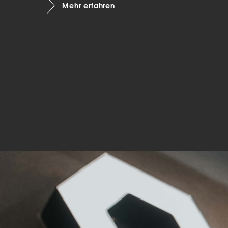
Mehr erfahren
Mar
Mark
pers
hinw