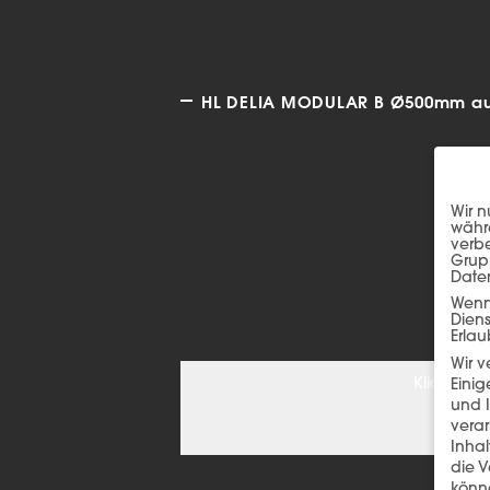
HL DELIA MODULAR B Ø500mm auch
Wir n
währe
verbe
Grup
Date
Wenn 
Dien
Erlau
Wir 
Klicken S
Einig
und I
verar
Inha
die V
könne