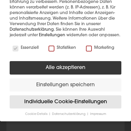
Erfahrung zu verbessern.
Personenbezogene Daten
können verarbeitet werden (z. B. IP-Adressen), z. B. für
personalisierte Anzeigen und Inhalte oder Anzeigen-
und Inhaltsmessung.
Weitere Informationen über die
Diese Produkte könnten Sie auch
Verwendung Ihrer Daten finden Sie in unserer
interessieren
Datenschutzerklärung
.
Sie können Ihre Auswahl
jederzeit unter
Einstellungen
widerrufen oder anpassen.
Wir verwenden Cookies
Essenziell
Statistiken
Marketing
Alle akzeptieren
Einstellungen speichern
Individuelle Cookie-Einstellungen
Cookie-Details
Datenschutzerklärung
Impressum
Datenschutzeinstellungen
Wenn Sie unter 16 Jahre alt sind und Ihre Zustimmung