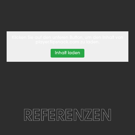
Klicken Sie auf den unteren Button, um den Inhalt von
player.flipsnack.com zu laden.
Inhalt laden
REFERENZEN