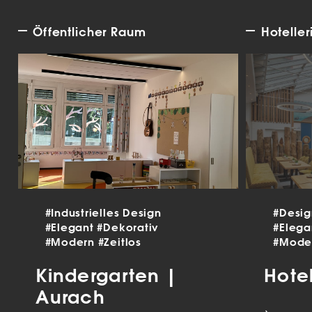
Öffentlicher Raum
Hoteller
#Industrielles Design
#Desi
#Elegant
#Dekorativ
#Eleg
#Modern
#Zeitlos
#Mode
Kindergarten |
Hote
Aurach