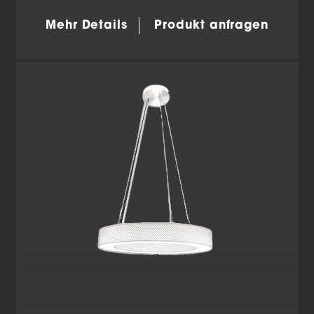
Ihre Erziehungsberechtigten um Erlaubnis bitten.
Wir verwenden Cookies und andere Technologien auf
Mehr Details
Produkt anfragen
unserer Website. Einige von ihnen sind essenziell,
während andere uns helfen, diese Website und Ihre
Erfahrung zu verbessern.
Personenbezogene Daten
können verarbeitet werden (z. B. IP-Adressen), z. B. für
personalisierte Anzeigen und Inhalte oder Anzeigen-
und Inhaltsmessung.
Weitere Informationen über die
Verwendung Ihrer Daten finden Sie in unserer
Datenschutzerklärung
.
Hier finden Sie eine Übersicht über alle verwendeten
Cookies. Sie können Ihre Einwilligung zu ganzen
Kategorien geben oder sich weitere Informationen
anzeigen lassen und so nur bestimmte Cookies
auswählen.
Alle akzeptieren
Einstellungen speichern
Zurück
Datenschutzeinstellungen
Essenziell (2)
Essenzielle Cookies ermöglichen grundlegende Funktionen
und sind für die einwandfreie Funktion der Website
erforderlich.