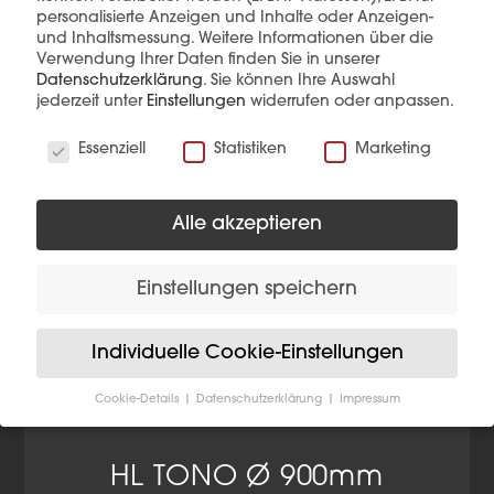
interessieren
personalisierte Anzeigen und Inhalte oder Anzeigen-
und Inhaltsmessung.
Weitere Informationen über die
Verwendung Ihrer Daten finden Sie in unserer
Datenschutzerklärung
.
Sie können Ihre Auswahl
jederzeit unter
Einstellungen
widerrufen oder anpassen.
Wir verwenden Cookies
Essenziell
Statistiken
Marketing
Alle akzeptieren
Einstellungen speichern
Individuelle Cookie-Einstellungen
Cookie-Details
Datenschutzerklärung
Impressum
Datenschutzeinstellungen
Wenn Sie unter 16 Jahre alt sind und Ihre Zustimmung
HL TONO Ø 900mm
zu freiwilligen Diensten geben möchten, müssen Sie