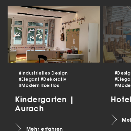
#Industrielles Design
#Desi
#Elegant
#Dekorativ
#Eleg
#Modern
#Zeitlos
#Mode
Kindergarten |
Hote
Aurach
Meh
Mehr erfahren