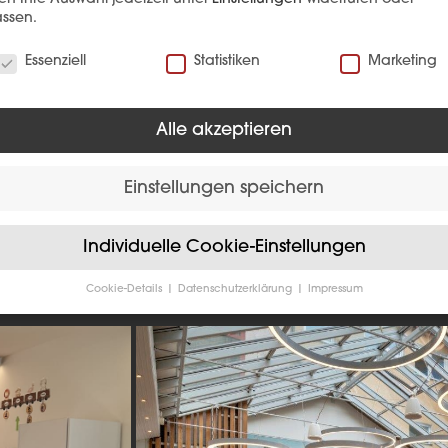
ssen.
EFERENZ
verwenden Cookies
Essenziell
Statistiken
Marketing
Alle akzeptieren
Einstellungen speichern
Individuelle Cookie-Einstellungen
Cookie-Details
Datenschutzerklärung
Impressum
Hotellerie
Datenschutzeinstellungen
Sie unter 16 Jahre alt sind und Ihre Zustimmung zu freiwilligen
sten geben möchten, müssen Sie Ihre Erziehungsberechtigten um
bnis bitten.
verwenden Cookies und andere Technologien auf unserer Website
e von ihnen sind essenziell, während andere uns helfen, diese We
hre Erfahrung zu verbessern.
Personenbezogene Daten können