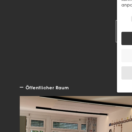
anpa
R
Wir 
Öffentlicher Raum
Wenn 
Dien
Erlau
Wir 
Einig
und I