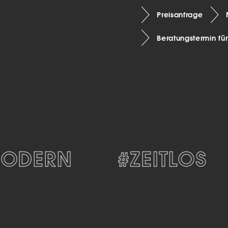
Preisanfrage
Beratungstermin fü
DERN
#ZEITLOS