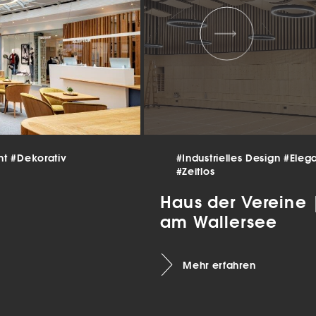
 und
er
g
.
nen
len.
Zurück
nt
#Dekorativ
#Industrielles Design
#Eleg
#Zeitlos
Haus der Vereine
am Wallersee
Statistiken
Mehr erfahren
ns zu