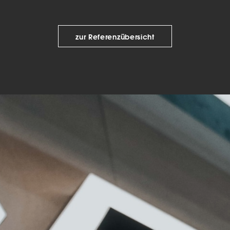
keting (1)
eting-Cookies werden von Drittanbietern oder Publishern verwendet, um
zur Referenzübersicht
onalisierte Werbung anzuzeigen. Sie tun dies, indem sie Besucher über Web
eg verfolgen.
Cookie-Informationen anzeigen
Datenschutzerklärung
Imp