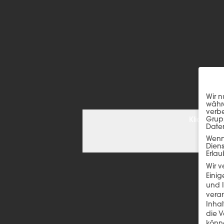
Wir n
währe
verbe
Grup
Klicken S
Date
Wenn 
Dien
Erlau
Wir 
Einig
und I
verar
Inha
die V
könne