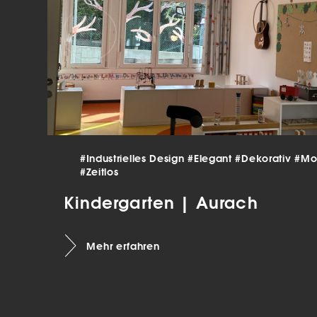
verar
Inha
die V
Hier 
Ihre 
Info
Al
Ei
#Industrielles Design
#Elegant
#Dekorativ
#Mo
Daten
#Zeitlos
Ess
Esse
Kindergarten | Aurach
einw
Mehr erfahren
Sta
Stat
vers