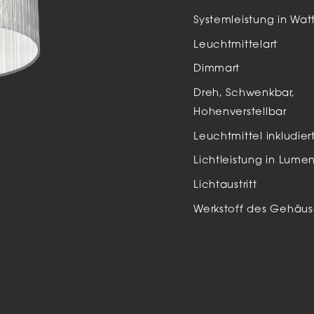
Auße
Systemleistung in Wat
LED
Leuchtmittelart
Schi
Dimmart
Einb
Dreh, Schwenkbar,
Zube
Hohenverstellbar
Leuchtmittel inkludier
Lichtleistung in Lume
Lichtaustritt
Werkstoff des Gehäus