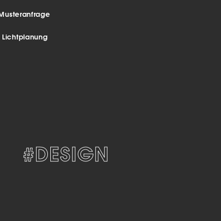
Musteranfrage
r Lichtplanung
#DESIGN
#ELEGAN