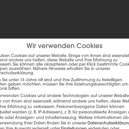
Wir verwenden Cookies
utzen Cookies auf unserer Website. Einige von ihnen sind essenziell
nd andere uns helfen, diese Website und Ihre Erfahrung zu
ssern. Sie können alle akzeptieren oder per Klick bestimmte Coo
pen auswählen. Nähere Hinweise erhalten Sie in unserer
ie auf den unteren Button, um den Inhalt von player.flipsnack.com
nschutzerklärung.
Inhalt laden
Sie unter 16 Jahre alt sind und Ihre Zustimmung zu freiwilligen
sten geben möchten, müssen Sie Ihre Erziehungsberechtigten um
bnis bitten.
verwenden Cookies und andere Technologien auf unserer Website
e von ihnen sind essenziell, während andere uns helfen, diese We
hre Erfahrung zu verbessern.
Personenbezogene Daten können
beitet werden (z. B. IP-Adressen), z. B. für personalisierte Anzeigen
lte oder Anzeigen- und Inhaltsmessung.
Weitere Informationen üb
erwendung Ihrer Daten finden Sie in unserer
Datenschutzerklärun
n Ihre Auswahl jederzeit unter
Einstellungen
widerrufen oder