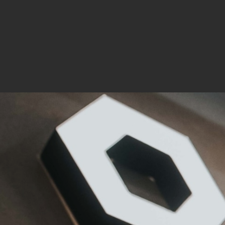
Mar
Mark
pers
hinw