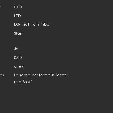
Aktuelles & Events
nleuchten
t
0.00
LED
enensysteme
D0- nicht dimmbar
auleuchten
Starr
hör
t
Ja
n
0,00
direkt
es
Leuchte besteht aus Metall
und Stoff