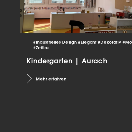
verar
Inha
die V
Hier 
Ihre 
Info
Al
#Industrielles Design
#Elegant
#Dekorativ
#Mo
#Zeitlos
Ei
Kindergarten | Aurach
Daten
Ess
Mehr erfahren
Esse
einw
Sta
Stat
vers