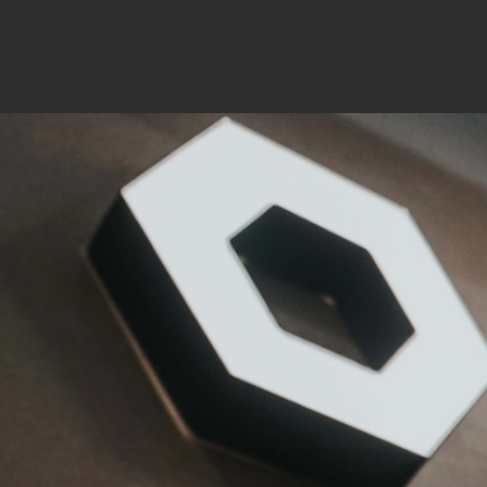
Mar
Mark
pers
hinw