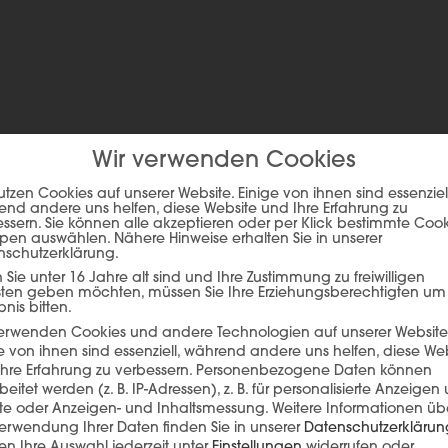
Wir verwenden Cookies
ie auf den unteren Button, um den Inhalt von player.flipsnack.com
utzen Cookies auf unserer Website. Einige von ihnen sind essenziell
Inhalt laden
nd andere uns helfen, diese Website und Ihre Erfahrung zu
ssern. Sie können alle akzeptieren oder per Klick bestimmte Coo
pen auswählen. Nähere Hinweise erhalten Sie in unserer
nschutzerklärung.
Sie unter 16 Jahre alt sind und Ihre Zustimmung zu freiwilligen
sten geben möchten, müssen Sie Ihre Erziehungsberechtigten um
bnis bitten.
verwenden Cookies und andere Technologien auf unserer Website
e von ihnen sind essenziell, während andere uns helfen, diese We
hre Erfahrung zu verbessern.
Personenbezogene Daten können
beitet werden (z. B. IP-Adressen), z. B. für personalisierte Anzeigen
lte oder Anzeigen- und Inhaltsmessung.
Weitere Informationen üb
erwendung Ihrer Daten finden Sie in unserer
Datenschutzerklärun
n Ihre Auswahl jederzeit unter
Einstellungen
widerrufen oder