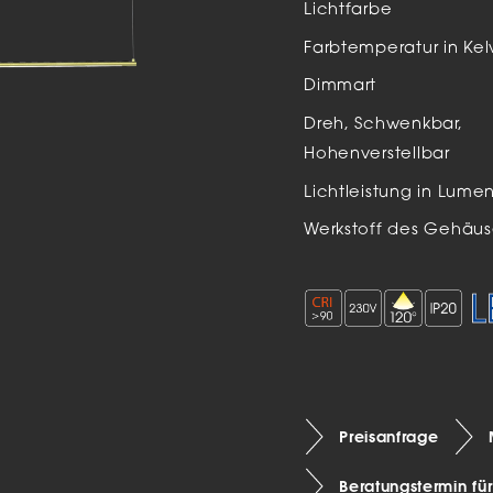
Lichtfarbe
Auße
Farbtemperatur in Kel
LED
Dimmart
Schi
Dreh, Schwenkbar,
Einb
Hohenverstellbar
Zube
Lichtleistung in Lume
Werkstoff des Gehäus
Preisanfrage
Beratungstermin fü