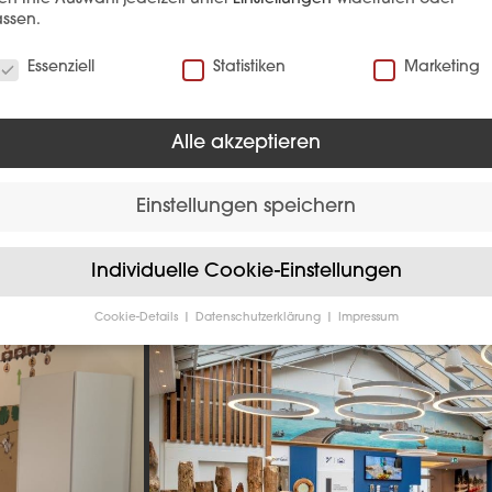
EFERENZ
ssen.
verwenden Cookies
Essenziell
Statistiken
Marketing
Alle akzeptieren
Einstellungen speichern
Hotellerie
Individuelle Cookie-Einstellungen
Cookie-Details
Datenschutzerklärung
Impressum
Datenschutzeinstellungen
Sie unter 16 Jahre alt sind und Ihre Zustimmung zu freiwilligen
sten geben möchten, müssen Sie Ihre Erziehungsberechtigten um
bnis bitten.
verwenden Cookies und andere Technologien auf unserer Website
e von ihnen sind essenziell, während andere uns helfen, diese We
hre Erfahrung zu verbessern.
Personenbezogene Daten können