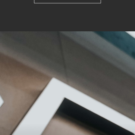
keting (1)
eting-Cookies werden von Drittanbietern oder Publishern verwendet, um
onalisierte Werbung anzuzeigen. Sie tun dies, indem sie Besucher über Web
eg verfolgen.
Cookie-Informationen anzeigen
Datenschutzerklärung
Imp