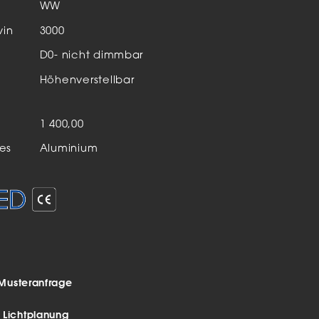
Aktuelles & Events
WW
nleuchten
vin
3000
D0- nicht dimmbar
enensysteme
Höhenverstellbar
auleuchten
hör
n
1 400,00
es
Aluminium
Musteranfrage
r Lichtplanung