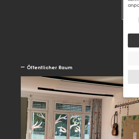
R
anpa
Wir 
Öffentlicher Raum
Wenn 
Dien
Erlau
Wir 
Einig
und I