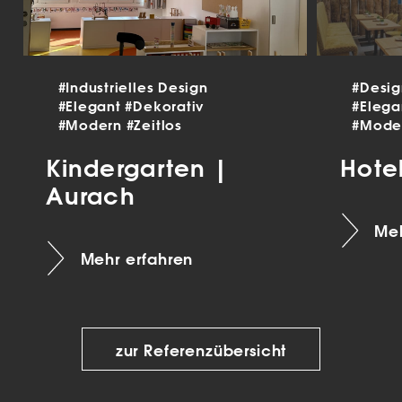
#Industrielles Design
#Desi
#Elegant
#Dekorativ
#Eleg
#Modern
#Zeitlos
#Mode
Kindergarten |
Hote
Aurach
Meh
Mehr erfahren
zur Referenzübersicht