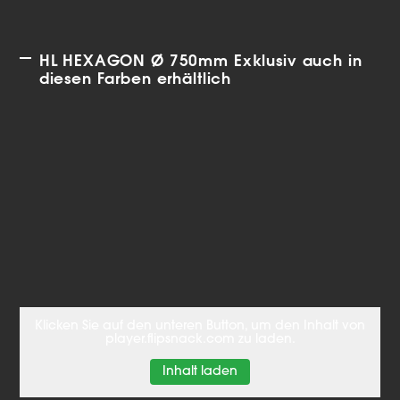
HL HEXAGON Ø 750mm Exklusiv auch in
diesen Farben erhältlich
Klicken Sie auf den unteren Button, um den Inhalt von
player.flipsnack.com zu laden.
Inhalt laden