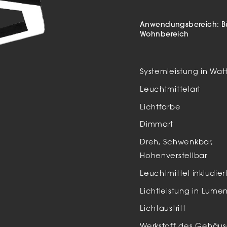
Auße
LED
Anwendungsbereich:
B
Wohnbereich
Schi
Einb
Systemleistung in Wat
Zube
Leuchtmittelart
Lichtfarbe
Dimmart
Dreh, Schwenkbar,
Hohenverstellbar
Leuchtmittel inkludier
Lichtleistung in Lume
Lichtaustritt
Werkstoff des Gehäus