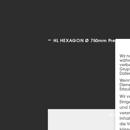
HL HEXAGON Ø 750mm Premium au
Wir n
währe
verbe
Grup
Date
Wenn 
Dien
Erlau
Wir 
Einig
und I
verar
Klicken S
Inha
die V
könne