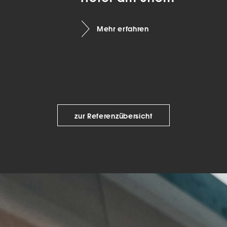
keting (1)
Mehr erfahren
eting-Cookies werden von Drittanbietern oder Publishern verwendet, um
onalisierte Werbung anzuzeigen. Sie tun dies, indem sie Besucher über Web
eg verfolgen.
Cookie-Informationen anzeigen
Datenschutzerklärung
Imp
zur Referenzübersicht