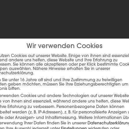
ch in diesen Farben erhältlich
Wir verwenden Cookies
utzen Cookies auf unserer Website. Einige von ihnen sind essenziell
nd andere uns helfen, diese Website und Ihre Erfahrung zu
ssern. Sie können alle akzeptieren oder per Klick bestimmte Coo
pen auswählen. Nähere Hinweise erhalten Sie in unserer
nschutzerklärung.
Sie unter 16 Jahre alt sind und Ihre Zustimmung zu freiwilligen
sten geben möchten, müssen Sie Ihre Erziehungsberechtigten um
bnis bitten.
verwenden Cookies und andere Technologien auf unserer Website
e von ihnen sind essenziell, während andere uns helfen, diese We
hre Erfahrung zu verbessern.
Personenbezogene Daten können
beitet werden (z. B. IP-Adressen), z. B. für personalisierte Anzeigen
ie auf den unteren Button, um den Inhalt von player.flipsnack.com
lte oder Anzeigen- und Inhaltsmessung.
Weitere Informationen üb
erwendung Ihrer Daten finden Sie in unserer
Datenschutzerklärun
Inhalt laden
n Ihre Auswahl jederzeit unter
Einstellungen
widerrufen oder