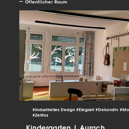
Öffentlicher Raum
verar
Inha
die V
Hier 
Ihre 
Info
Al
Ei
Daten
Ess
Esse
einw
Sta
#Industrielles Design
#Elegant
#Dekorativ
#Mo
Stat
#Zeitlos
vers
Kindergarten | Aurach