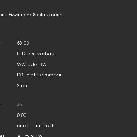
Aktuelles & Events
nleuchten
üro
Esszimmer
Schlafzimmer
enensysteme
auleuchten
t
68.00
hör
LED fest verbaut
WW oder TW
D0- nicht dimmbar
Starr
t
Ja
n
0,00
direkt + indirekt
es
Aluminium