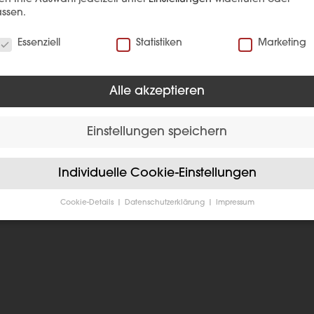
ssen.
verwenden Cookies
Essenziell
Statistiken
Marketing
Alle akzeptieren
Einstellungen speichern
EFERENZ
Individuelle Cookie-Einstellungen
Cookie-Details
Datenschutzerklärung
Impressum
Datenschutzeinstellungen
Sie unter 16 Jahre alt sind und Ihre Zustimmung zu freiwilligen
sten geben möchten, müssen Sie Ihre Erziehungsberechtigten um
bnis bitten.
verwenden Cookies und andere Technologien auf unserer Website
e von ihnen sind essenziell, während andere uns helfen, diese We
hre Erfahrung zu verbessern.
Personenbezogene Daten können