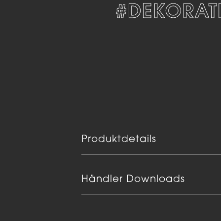
ESIGN
#DEKORATIV
Produktdetails
Händler Downloads