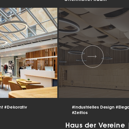
 und
er
g
.
nen
len.
Zurück
Statistiken
nt
#Dekorativ
#Industrielles Design
#Eleg
#Zeitlos
ns zu
Haus der Vereine