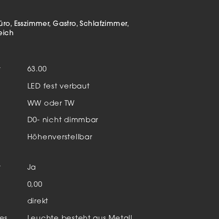
Aktuelles & Events
nleuchten
üro
Esszimmer
Gastro
Schlafzimmer
eich
enensysteme
auleuchten
t
63.00
hör
LED fest verbaut
WW oder TW
D0- nicht dimmbar
Höhenverstellbar
t
Ja
n
0,00
direkt
es
Leuchte besteht aus Metall