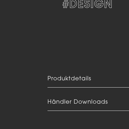
TLOS
#DESIGN
Produktdetails
Händler Downloads