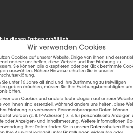
in diesen Farben erhältlich
Wir verwenden Cookies
utzen Cookies auf unserer Website. Einige von ihnen sind essenziell
nd andere uns helfen, diese Website und Ihre Erfahrung zu
ssern. Sie können alle akzeptieren oder per Klick bestimmte Coo
pen auswählen. Nähere Hinweise erhalten Sie in unserer
nschutzerklärung.
Sie unter 16 Jahre alt sind und Ihre Zustimmung zu freiwilligen
sten geben möchten, müssen Sie Ihre Erziehungsberechtigten um
bnis bitten.
verwenden Cookies und andere Technologien auf unserer Website
e von ihnen sind essenziell, während andere uns helfen, diese We
hre Erfahrung zu verbessern.
Personenbezogene Daten können
ie auf den unteren Button, um den Inhalt von player.flipsnack.com
beitet werden (z. B. IP-Adressen), z. B. für personalisierte Anzeigen
lte oder Anzeigen- und Inhaltsmessung.
Weitere Informationen üb
Inhalt laden
erwendung Ihrer Daten finden Sie in unserer
Datenschutzerklärun
n Ihre Auswahl jederzeit unter
Einstellungen
widerrufen oder