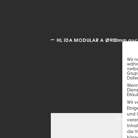
HL IDA MODULAR A Ø900mm auch 
Wir n
währe
verbe
Grup
Date
Wenn 
Dien
Erlau
Wir 
Einig
und I
Klicken S
verar
Inha
die V
könne