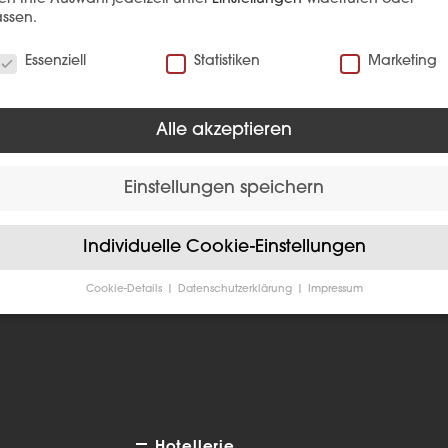
ssen.
verwenden Cookies
Essenziell
Statistiken
Marketing
Alle akzeptieren
Einstellungen speichern
EFERENZ
Individuelle Cookie-Einstellungen
Cookie-Details
Datenschutzerklärung
Impressum
Datenschutzeinstellungen
Sie unter 16 Jahre alt sind und Ihre Zustimmung zu freiwilligen
sten geben möchten, müssen Sie Ihre Erziehungsberechtigten um
bnis bitten.
verwenden Cookies und andere Technologien auf unserer Website
e von ihnen sind essenziell, während andere uns helfen, diese We
hre Erfahrung zu verbessern.
Personenbezogene Daten können
Hotellerie