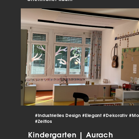
verar
Inha
die V
Hier 
Ihre 
Info
Al
Ei
Daten
Ess
Esse
einw
Sta
#Industrielles Design
#Elegant
#Dekorativ
#Mo
#Zeitlos
Stat
vers
Kindergarten | Aurach