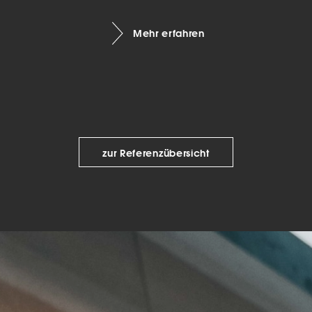
keting (1)
Mehr erfahren
eting-Cookies werden von Drittanbietern oder Publishern verwendet, um
onalisierte Werbung anzuzeigen. Sie tun dies, indem sie Besucher über Web
eg verfolgen.
Cookie-Informationen anzeigen
Datenschutzerklärung
Imp
zur Referenzübersicht