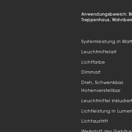
Auße
LED
Anwendungsbereich:
B
Treppenhaus
Wohnber
Schi
Einb
Systemleistung in Wat
Zube
Leuchtmittelart
Lichtfarbe
Dimmart
Dreh, Schwenkbar,
Hohenverstellbar
Leuchtmittel inkludier
Lichtleistung in Lume
Lichtaustritt
Werkstoff des Gehäus