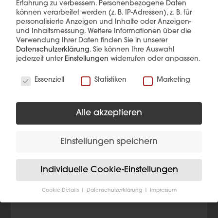
Erfahrung zu verbessern.
Personenbezogene Daten
können verarbeitet werden (z. B. IP-Adressen), z. B. für
personalisierte Anzeigen und Inhalte oder Anzeigen-
Diese Produkte könnten Sie auch
und Inhaltsmessung.
Weitere Informationen über die
interessieren
Verwendung Ihrer Daten finden Sie in unserer
Datenschutzerklärung
.
Sie können Ihre Auswahl
jederzeit unter
Einstellungen
widerrufen oder anpassen.
Wir verwenden Cookies
Essenziell
Statistiken
Marketing
Alle akzeptieren
Einstellungen speichern
Individuelle Cookie-Einstellungen
Cookie-Details
Datenschutzerklärung
Impressum
Datenschutzeinstellungen
Wenn Sie unter 16 Jahre alt sind und Ihre Zustimmung