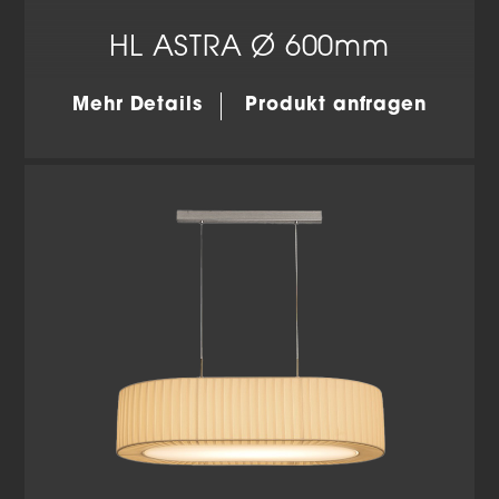
zu freiwilligen Diensten geben möchten, müssen Sie
Ihre Erziehungsberechtigten um Erlaubnis bitten.
HL ASTRA Ø 600mm
Wir verwenden Cookies und andere Technologien auf
unserer Website. Einige von ihnen sind essenziell,
während andere uns helfen, diese Website und Ihre
Mehr Details
Produkt anfragen
Erfahrung zu verbessern.
Personenbezogene Daten
können verarbeitet werden (z. B. IP-Adressen), z. B. für
personalisierte Anzeigen und Inhalte oder Anzeigen-
und Inhaltsmessung.
Weitere Informationen über die
Verwendung Ihrer Daten finden Sie in unserer
Datenschutzerklärung
.
Hier finden Sie eine Übersicht über alle verwendeten
Cookies. Sie können Ihre Einwilligung zu ganzen
Kategorien geben oder sich weitere Informationen
anzeigen lassen und so nur bestimmte Cookies
auswählen.
Alle akzeptieren
Einstellungen speichern
Zurück
Datenschutzeinstellungen
Essenziell (2)
Essenzielle Cookies ermöglichen grundlegende Funktionen