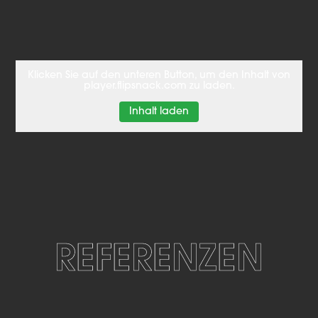
Klicken Sie auf den unteren Button, um den Inhalt von
player.flipsnack.com zu laden.
Inhalt laden
REFERENZEN