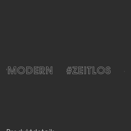
#MODERN
#ZEITLOS
#