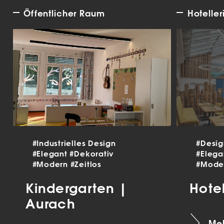
Öffentlicher Raum
Hoteller
#Industrielles Design
#Desi
#Elegant
#Dekorativ
#Eleg
#Modern
#Zeitlos
#Mode
Kindergarten |
Hote
Aurach
Meh