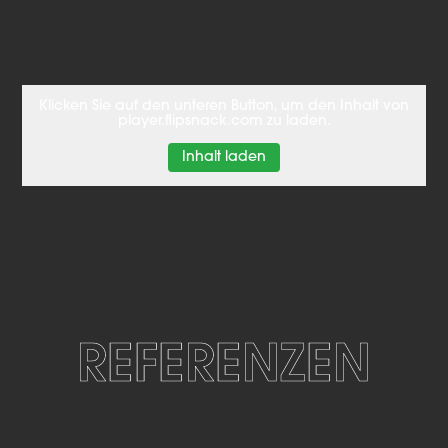
Klicken Sie auf den unteren Button, um den Inhalt von
player.flipsnack.com zu laden.
Inhalt laden
REFERENZEN