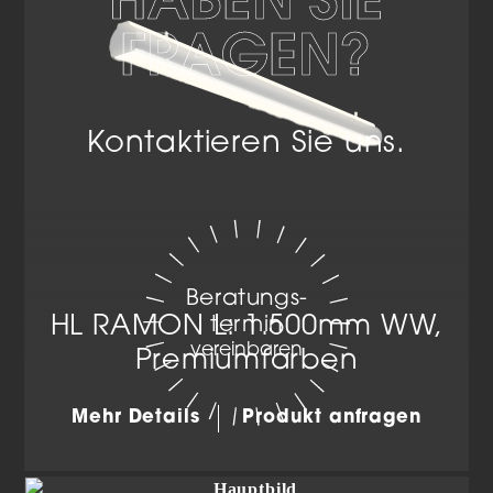
FRAGEN?
Kontaktieren Sie uns.
Beratungs­
HL RAMON L: 1.500mm WW,
termin
vereinbaren
Premiumfarben
Mehr Details
Produkt anfragen