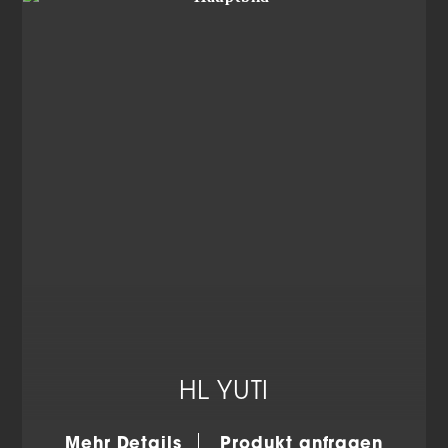
Produktion & Vertrieb
Pfongau West 7
5202 Neumarkt am Wallersee
HL YUTI
Österreich
Mehr Details
Produkt anfragen