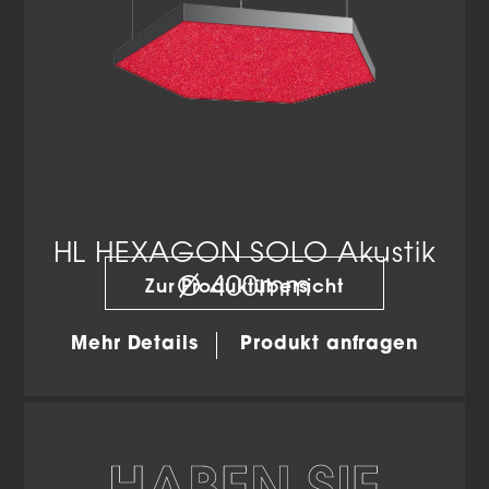
HL HEXAGON SOLO Akustik
Zur Produktübersicht
Ø 400mm
Mehr Details
Produkt anfragen
HABEN SIE